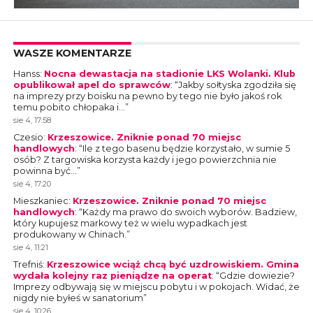
WASZE KOMENTARZE
Hanss
:
Nocna dewastacja na stadionie LKS Wolanki. Klub
opublikował apel do sprawców
: “
Jakby sołtyska zgodziła się
na imprezy przy boisku na pewno by tego nie było jakoś rok
temu pobito chłopaka i…
”
sie 4, 17:58
Czesio
:
Krzeszowice. Zniknie ponad 70 miejsc
handlowych
: “
Ile z tego basenu będzie korzystało, w sumie 5
osób? Z targowiska korzysta każdy i jego powierzchnia nie
powinna być…
”
sie 4, 17:20
Mieszkaniec
:
Krzeszowice. Zniknie ponad 70 miejsc
handlowych
: “
Każdy ma prawo do swoich wyborów. Badziew,
który kupujesz markowy też w wielu wypadkach jest
produkowany w Chinach.
”
sie 4, 11:21
Trefniś
:
Krzeszowice wciąż chcą być uzdrowiskiem. Gmina
wydała kolejny raz pieniądze na operat
: “
Gdzie dowiezie?
Imprezy odbywają się w miejscu pobytu i w pokojach. Widać, że
nigdy nie byłeś w sanatorium
”
sie 4, 10:26