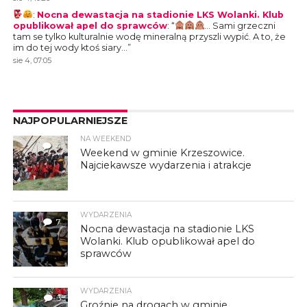
:
Nocna dewastacja na stadionie LKS Wolanki. Klub
opublikował apel do sprawców
: “
… Sami grzeczni
tam se tylko kulturalnie wodę mineralną przyszli wypić. A to, że
im do tej wody ktoś siary…
”
sie 4, 07:05
NAJPOPULARNIEJSZE
NA WEEKEND
4
Weekend w gminie Krzeszowice.
Najciekawsze wydarzenia i atrakcje
WYDARZENIA
7
Nocna dewastacja na stadionie LKS
Wolanki. Klub opublikował apel do
sprawców
WYDARZENIA
3
Groźnie na drogach w gminie