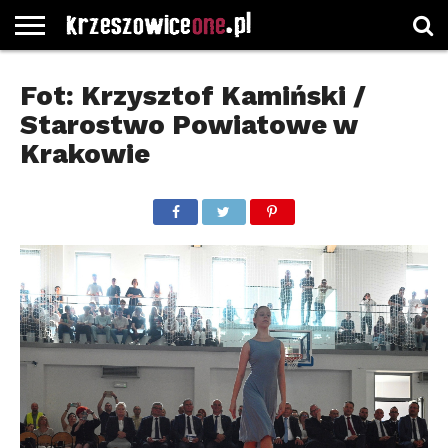
STRONA
GŁÓWNA
WYBORY
WYBIERZ
ROZKŁADY
GREGORCZYK
KONTAKT
Fot: Krzysztof Kamiński /
SAMORZĄDOWE
KATEGORIE
JAZDY
WATCH
Starostwo Powiatowe w
Krakowie