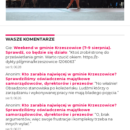
WASZE KOMENTARZE
Gie
:
Weekend w gminie Krzeszowice (7–9 sierpnia).
Sprawdź, co będzie się działo
: “
Ktoś zrobił stronę do
prześwietlania gmin. Warto rzucić okiem. https://z-
dykty.pl/gmina/krzeszowice-1206063
”
sie 9, 06:28
Anonim
:
Kto zarabia najwięcej w gminie Krzeszowice?
Sprawdziliśmy oświadczenia majątkowe
samorządowców, dyrektorów i prezesów
: “
No właśnie!
Obsadzono stanowiska po koleżeńsku. Ludźmi którzy o
zarządzaniu i wykonywanej pracy nie mają bladego pojęcia.
”
sie 9, 06:26
Anonim
:
Kto zarabia najwięcej w gminie Krzeszowice?
Sprawdziliśmy oświadczenia majątkowe
samorządowców, dyrektorów i prezesów
: “
O, brak
argumentów, więc swoje frustracje i kompleksy trzeba na
innych wylać.
”
sie 9, 06:22