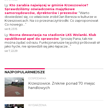
Ly
:
Kto zarabia najwięcej w gminie Krzeszowice?
Sprawdziliśmy oświadczenia majątkowe
samorządowców, dyrektorów i prezesów
: “
Warto
dowiedzieć się, co właściwie zrobił Jan Bereza w kulturze w
Krzeszowicach. Na co przeznaczył środki. Co zaproponował.
Co nowego…
”
sie 8, 23:15
Ly
:
Nocna dewastacja na stadionie LKS Wolanki. Klub
opublikował apel do sprawców
: “
proszę Pana, tak nie
można żądać od razu. Funkcjonariusze tej policji próbowali sił
jako hycle, nie sprawdzili się jako łapacze…
”
sie 7, 22:29
NAJPOPULARNIEJSZE
GOSPODARKA
7
Krzeszowice. Zniknie ponad 70 miejsc
handlowych
WYDARZENIA
18