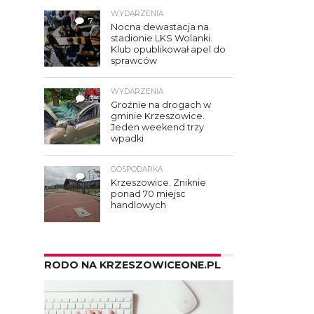
WYDARZENIA
7
Nocna dewastacja na
stadionie LKS Wolanki.
Klub opublikował apel do
sprawców
WYDARZENIA
3
Groźnie na drogach w
gminie Krzeszowice.
Jeden weekend trzy
wpadki
GOSPODARKA
3
Krzeszowice. Zniknie
ponad 70 miejsc
handlowych
RODO NA KRZESZOWICEONE.PL