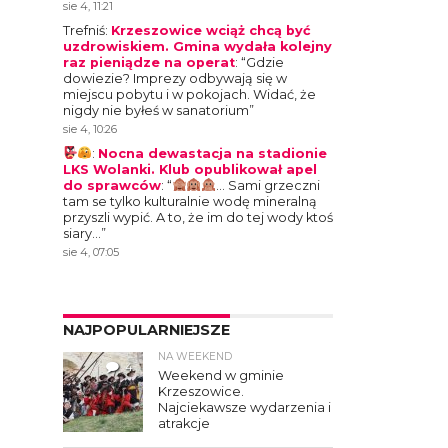
sie 4, 11:21
Trefniś
:
Krzeszowice wciąż chcą być
uzdrowiskiem. Gmina wydała kolejny
raz pieniądze na operat
: “
Gdzie
dowiezie? Imprezy odbywają się w
miejscu pobytu i w pokojach. Widać, że
nigdy nie byłeś w sanatorium
”
sie 4, 10:26
:
Nocna dewastacja na stadionie
LKS Wolanki. Klub opublikował apel
do sprawców
: “
… Sami grzeczni
tam se tylko kulturalnie wodę mineralną
przyszli wypić. A to, że im do tej wody ktoś
siary…
”
sie 4, 07:05
NAJPOPULARNIEJSZE
NA WEEKEND
4
Weekend w gminie
Krzeszowice.
Najciekawsze wydarzenia i
atrakcje