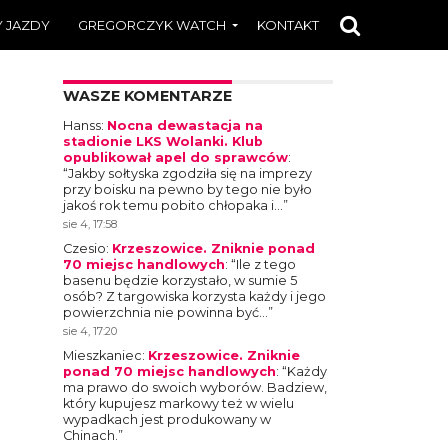
 JAZDY
GREGORCZYK WATCH
KONTAKT
WASZE KOMENTARZE
Hanss
:
Nocna dewastacja na
stadionie LKS Wolanki. Klub
opublikował apel do sprawców
:
“
Jakby sołtyska zgodziła się na imprezy
przy boisku na pewno by tego nie było
jakoś rok temu pobito chłopaka i…
”
sie 4, 17:58
Czesio
:
Krzeszowice. Zniknie ponad
70 miejsc handlowych
: “
Ile z tego
basenu będzie korzystało, w sumie 5
osób? Z targowiska korzysta każdy i jego
powierzchnia nie powinna być…
”
sie 4, 17:20
Mieszkaniec
:
Krzeszowice. Zniknie
ponad 70 miejsc handlowych
: “
Każdy
ma prawo do swoich wyborów. Badziew,
który kupujesz markowy też w wielu
wypadkach jest produkowany w
Chinach.
”