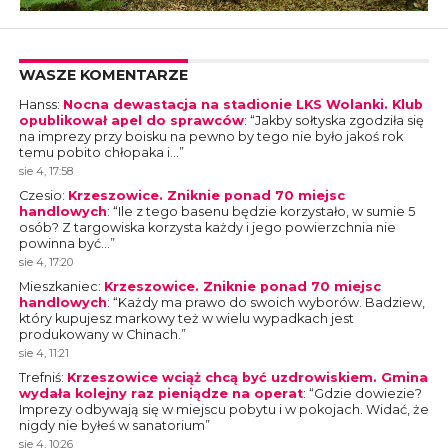
WASZE KOMENTARZE
Hanss
:
Nocna dewastacja na stadionie LKS Wolanki. Klub
opublikował apel do sprawców
: “
Jakby sołtyska zgodziła się
na imprezy przy boisku na pewno by tego nie było jakoś rok
temu pobito chłopaka i…
”
sie 4, 17:58
Czesio
:
Krzeszowice. Zniknie ponad 70 miejsc
handlowych
: “
Ile z tego basenu będzie korzystało, w sumie 5
osób? Z targowiska korzysta każdy i jego powierzchnia nie
powinna być…
”
sie 4, 17:20
Mieszkaniec
:
Krzeszowice. Zniknie ponad 70 miejsc
handlowych
: “
Każdy ma prawo do swoich wyborów. Badziew,
który kupujesz markowy też w wielu wypadkach jest
produkowany w Chinach.
”
sie 4, 11:21
Trefniś
:
Krzeszowice wciąż chcą być uzdrowiskiem. Gmina
wydała kolejny raz pieniądze na operat
: “
Gdzie dowiezie?
Imprezy odbywają się w miejscu pobytu i w pokojach. Widać, że
nigdy nie byłeś w sanatorium
”
sie 4, 10:26