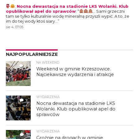
:
Nocna dewastacja na stadionie LKS Wolanki. Klub
opublikował apel do sprawców
: “
… Sami grzeczni
tam se tylko kulturalnie wodę mineralną przyszli wypić. A to, że
im do tej wody ktoś siary…
”
sie 4, 07:05
NAJPOPULARNIEJSZE
NA WEEKEND
4
Weekend w gminie Krzeszowice.
Najciekawsze wydarzenia i atrakcje
WYDARZENIA
7
Nocna dewastacja na stadionie LKS
Wolanki. Klub opublikował apel do
sprawców
WYDARZENIA
3
Groźnie na drogach w gminie