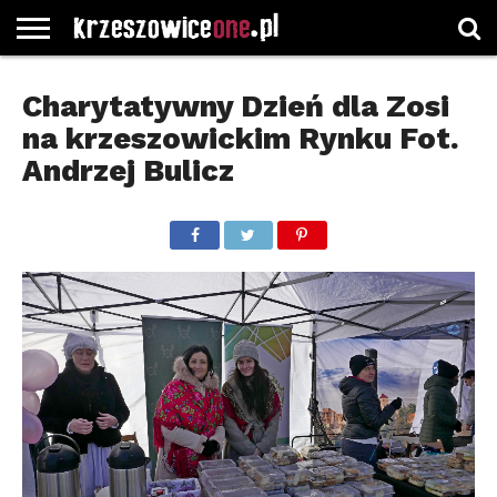
STRONA
GŁÓWNA
WYBORY
WYBIERZ
ROZKŁADY
GREGORCZYK
KONTAKT
Charytatywny Dzień dla Zosi
SAMORZĄDOWE
KATEGORIE
JAZDY
WATCH
na krzeszowickim Rynku Fot.
Andrzej Bulicz