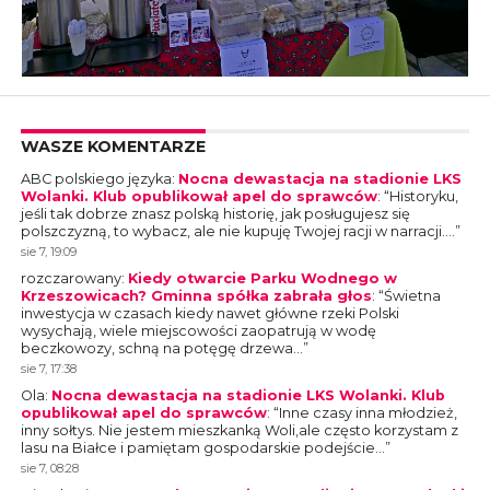
WASZE KOMENTARZE
ABC polskiego języka
:
Nocna dewastacja na stadionie LKS
Wolanki. Klub opublikował apel do sprawców
: “
Historyku,
jeśli tak dobrze znasz polską historię, jak posługujesz się
polszczyzną, to wybacz, ale nie kupuję Twojej racji w narracji.…
”
sie 7, 19:09
rozczarowany
:
Kiedy otwarcie Parku Wodnego w
Krzeszowicach? Gminna spółka zabrała głos
: “
Świetna
inwestycja w czasach kiedy nawet główne rzeki Polski
wysychają, wiele miejscowości zaopatrują w wodę
beczkowozy, schną na potęgę drzewa…
”
sie 7, 17:38
Ola
:
Nocna dewastacja na stadionie LKS Wolanki. Klub
opublikował apel do sprawców
: “
Inne czasy inna młodzież,
inny sołtys. Nie jestem mieszkanką Woli,ale często korzystam z
lasu na Białce i pamiętam gospodarskie podejście…
”
sie 7, 08:28