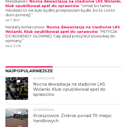
Mieszkaniec
:
Nocna dewastacja na stadionie LKS Wolanki.
Klub opublikował apel do sprawców
: “
Umiał, bo tamta
młodzież to nie było bydło( przepraszam bydło, bo to coś to
dużo poniżej).
”
sie 7, 08:01
Niestety koniecznosc
:
Nocna dewastacja na stadionie LKS
Wolanki. Klub opublikował apel do sprawców
: “
PETYCJA
DO KOMENDY GŁOWNEJ: Cały sklad policji krzrszowickiej do
wymiany.
”
sie 6, 23:39
NAJPOPULARNIEJSZE
WYDARZENIA
17
Nocna dewastacja na stadionie LKS
Wolanki. Klub opublikował apel do
sprawców
GOSPODARKA
7
Krzeszowice. Zniknie ponad 70 miejsc
handlowych