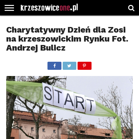
STRONA
GŁÓWNA
WYBORY
WYBIERZ
ROZKŁADY
GREGORCZYK
KONTAKT
Charytatywny Dzień dla Zosi
SAMORZĄDOWE
KATEGORIE
JAZDY
WATCH
na krzeszowickim Rynku Fot.
Andrzej Bulicz