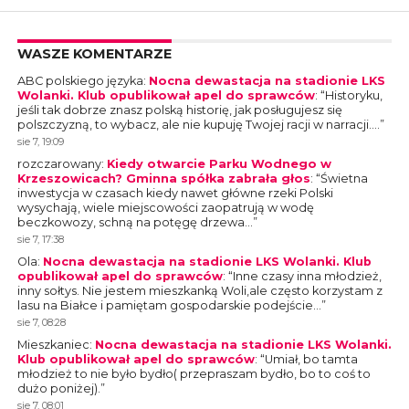
WASZE KOMENTARZE
ABC polskiego języka
:
Nocna dewastacja na stadionie LKS
Wolanki. Klub opublikował apel do sprawców
: “
Historyku,
jeśli tak dobrze znasz polską historię, jak posługujesz się
polszczyzną, to wybacz, ale nie kupuję Twojej racji w narracji.…
”
sie 7, 19:09
rozczarowany
:
Kiedy otwarcie Parku Wodnego w
Krzeszowicach? Gminna spółka zabrała głos
: “
Świetna
inwestycja w czasach kiedy nawet główne rzeki Polski
wysychają, wiele miejscowości zaopatrują w wodę
beczkowozy, schną na potęgę drzewa…
”
sie 7, 17:38
Ola
:
Nocna dewastacja na stadionie LKS Wolanki. Klub
opublikował apel do sprawców
: “
Inne czasy inna młodzież,
inny sołtys. Nie jestem mieszkanką Woli,ale często korzystam z
lasu na Białce i pamiętam gospodarskie podejście…
”
sie 7, 08:28
Mieszkaniec
:
Nocna dewastacja na stadionie LKS Wolanki.
Klub opublikował apel do sprawców
: “
Umiał, bo tamta
młodzież to nie było bydło( przepraszam bydło, bo to coś to
dużo poniżej).
”
sie 7, 08:01