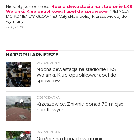
Niestety koniecznosc
:
Nocna dewastacja na stadionie LKS
Wolanki. Klub opublikował apel do sprawców
: “
PETYCJA
DO KOMENDY GŁOWNEJ: Cały sklad policji krzrszowickiej do
wymiany.
”
sie 6, 23:39
NAJPOPULARNIEJSZE
WYDARZENIA
17
Nocna dewastacja na stadionie LKS
Wolanki. Klub opublikował apel do
sprawców
GOSPODARKA
7
Krzeszowice. Zniknie ponad 70 miejsc
handlowych
WYDARZENIA
3
Groźnie na drogach w gminie