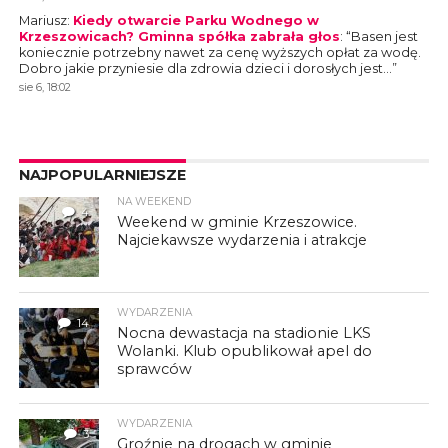
Mariusz
:
Kiedy otwarcie Parku Wodnego w
Krzeszowicach? Gminna spółka zabrała głos
: “
Basen jest
koniecznie potrzebny nawet za cenę wyższych opłat za wodę.
Dobro jakie przyniesie dla zdrowia dzieci i dorosłych jest…
”
sie 6, 18:02
NAJPOPULARNIEJSZE
NA WEEKEND
4
Weekend w gminie Krzeszowice.
Najciekawsze wydarzenia i atrakcje
WYDARZENIA
14
Nocna dewastacja na stadionie LKS
Wolanki. Klub opublikował apel do
sprawców
WYDARZENIA
3
Groźnie na drogach w gminie