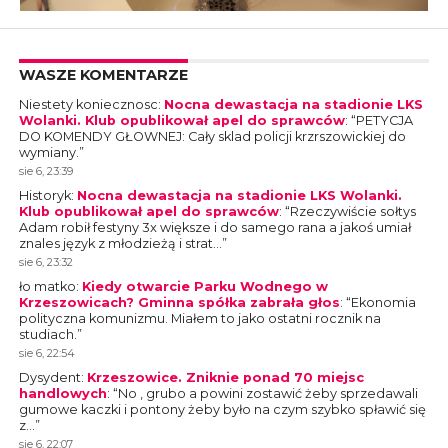
WASZE KOMENTARZE
Niestety koniecznosc
:
Nocna dewastacja na stadionie LKS
Wolanki. Klub opublikował apel do sprawców
: “
PETYCJA
DO KOMENDY GŁOWNEJ: Cały sklad policji krzrszowickiej do
wymiany.
”
sie 6, 23:39
Historyk
:
Nocna dewastacja na stadionie LKS Wolanki.
Klub opublikował apel do sprawców
: “
Rzeczywiście sołtys
Adam robił festyny 3x większe i do samego rana a jakoś umiał
znales język z młodzieżą i strat…
”
sie 6, 23:32
ło matko
:
Kiedy otwarcie Parku Wodnego w
Krzeszowicach? Gminna spółka zabrała głos
: “
Ekonomia
polityczna komunizmu. Miałem to jako ostatni rocznik na
studiach.
”
sie 6, 22:54
Dysydent
:
Krzeszowice. Zniknie ponad 70 miejsc
handlowych
: “
No , grubo a powini zostawić żeby sprzedawali
gumowe kaczki i pontony żeby było na czym szybko spławić się
z…
”
sie 6, 22:07