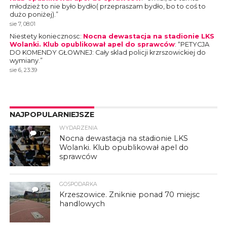
młodzież to nie było bydło( przepraszam bydło, bo to coś to
dużo poniżej).
”
sie 7, 08:01
Niestety koniecznosc
:
Nocna dewastacja na stadionie LKS
Wolanki. Klub opublikował apel do sprawców
: “
PETYCJA
DO KOMENDY GŁOWNEJ: Cały sklad policji krzrszowickiej do
wymiany.
”
sie 6, 23:39
NAJPOPULARNIEJSZE
WYDARZENIA
17
Nocna dewastacja na stadionie LKS
Wolanki. Klub opublikował apel do
sprawców
GOSPODARKA
7
Krzeszowice. Zniknie ponad 70 miejsc
handlowych