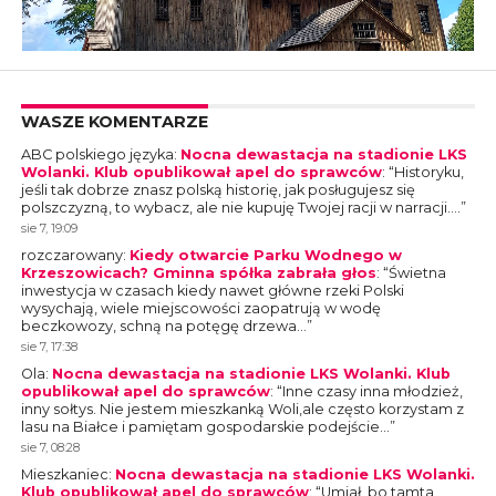
WASZE KOMENTARZE
ABC polskiego języka
:
Nocna dewastacja na stadionie LKS
Wolanki. Klub opublikował apel do sprawców
: “
Historyku,
jeśli tak dobrze znasz polską historię, jak posługujesz się
polszczyzną, to wybacz, ale nie kupuję Twojej racji w narracji.…
”
sie 7, 19:09
rozczarowany
:
Kiedy otwarcie Parku Wodnego w
Krzeszowicach? Gminna spółka zabrała głos
: “
Świetna
inwestycja w czasach kiedy nawet główne rzeki Polski
wysychają, wiele miejscowości zaopatrują w wodę
beczkowozy, schną na potęgę drzewa…
”
sie 7, 17:38
Ola
:
Nocna dewastacja na stadionie LKS Wolanki. Klub
opublikował apel do sprawców
: “
Inne czasy inna młodzież,
inny sołtys. Nie jestem mieszkanką Woli,ale często korzystam z
lasu na Białce i pamiętam gospodarskie podejście…
”
sie 7, 08:28
Mieszkaniec
:
Nocna dewastacja na stadionie LKS Wolanki.
Klub opublikował apel do sprawców
: “
Umiał, bo tamta