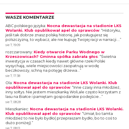
WASZE KOMENTARZE
ABC polskiego języka
:
Nocna dewastacja na stadionie LKS
Wolanki. Klub opublikował apel do sprawców
: “
Historyku,
jeśli tak dobrze znasz polską historię, jak posługujesz się
polszczyzną, to wybacz, ale nie kupuję Twojej racji w narracji.…
”
sie 7, 19:09
rozczarowany
:
Kiedy otwarcie Parku Wodnego w
Krzeszowicach? Gminna spółka zabrała głos
: “
Świetna
inwestycja w czasach kiedy nawet główne rzeki Polski
wysychają, wiele miejscowości zaopatrują w wodę
beczkowozy, schną na potęgę drzewa…
”
sie 7, 17:38
Ola
:
Nocna dewastacja na stadionie LKS Wolanki. Klub
opublikował apel do sprawców
: “
Inne czasy inna młodzież,
inny sołtys. Nie jestem mieszkanką Woli,ale często korzystam z
lasu na Białce i pamiętam gospodarskie podejście…
”
sie 7, 08:28
Mieszkaniec
:
Nocna dewastacja na stadionie LKS Wolanki.
Klub opublikował apel do sprawców
: “
Umiał, bo tamta
młodzież to nie było bydło( przepraszam bydło, bo to coś to
dużo poniżej).
”
sie 7, 08:01