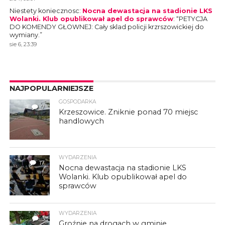
Niestety koniecznosc
:
Nocna dewastacja na stadionie LKS
Wolanki. Klub opublikował apel do sprawców
: “
PETYCJA
DO KOMENDY GŁOWNEJ: Cały sklad policji krzrszowickiej do
wymiany.
”
sie 6, 23:39
NAJPOPULARNIEJSZE
GOSPODARKA
7
Krzeszowice. Zniknie ponad 70 miejsc
handlowych
WYDARZENIA
17
Nocna dewastacja na stadionie LKS
Wolanki. Klub opublikował apel do
sprawców
WYDARZENIA
3
Groźnie na drogach w gminie