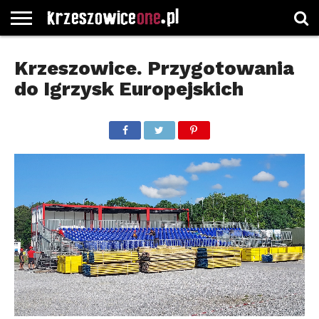
STRONA
GŁÓWNA
WYBORY
WYBIERZ
ROZKŁADY
GREGORCZYK
KONTAKT
Krzeszowice. Przygotowania
SAMORZĄDOWE
KATEGORIE
JAZDY
WATCH
do Igrzysk Europejskich