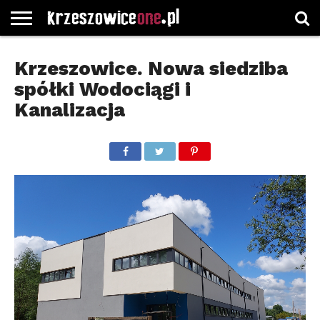
STRONA
GŁÓWNA
WYBORY
WYBIERZ
ROZKŁADY
GREGORCZYK
KONTAKT
Krzeszowice. Nowa siedziba
SAMORZĄDOWE
KATEGORIE
JAZDY
WATCH
spółki Wodociągi i
Kanalizacja