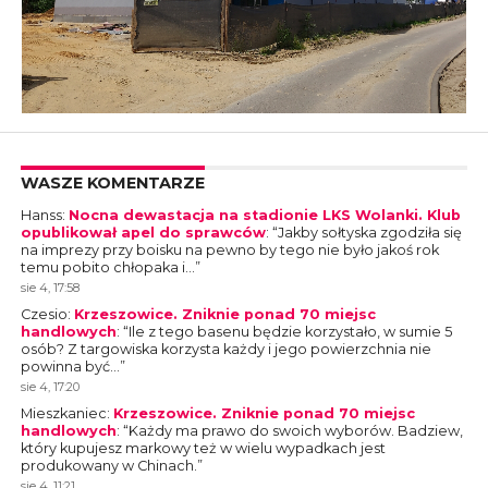
WASZE KOMENTARZE
Hanss
:
Nocna dewastacja na stadionie LKS Wolanki. Klub
opublikował apel do sprawców
: “
Jakby sołtyska zgodziła się
na imprezy przy boisku na pewno by tego nie było jakoś rok
temu pobito chłopaka i…
”
sie 4, 17:58
Czesio
:
Krzeszowice. Zniknie ponad 70 miejsc
handlowych
: “
Ile z tego basenu będzie korzystało, w sumie 5
osób? Z targowiska korzysta każdy i jego powierzchnia nie
powinna być…
”
sie 4, 17:20
Mieszkaniec
:
Krzeszowice. Zniknie ponad 70 miejsc
handlowych
: “
Każdy ma prawo do swoich wyborów. Badziew,
który kupujesz markowy też w wielu wypadkach jest
produkowany w Chinach.
”
sie 4, 11:21