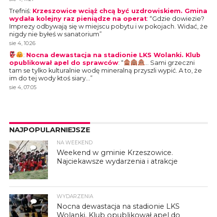
Trefniś
:
Krzeszowice wciąż chcą być uzdrowiskiem. Gmina
wydała kolejny raz pieniądze na operat
: “
Gdzie dowiezie?
Imprezy odbywają się w miejscu pobytu i w pokojach. Widać, że
nigdy nie byłeś w sanatorium
”
sie 4, 10:26
:
Nocna dewastacja na stadionie LKS Wolanki. Klub
opublikował apel do sprawców
: “
… Sami grzeczni
tam se tylko kulturalnie wodę mineralną przyszli wypić. A to, że
im do tej wody ktoś siary…
”
sie 4, 07:05
NAJPOPULARNIEJSZE
NA WEEKEND
4
Weekend w gminie Krzeszowice.
Najciekawsze wydarzenia i atrakcje
WYDARZENIA
7
Nocna dewastacja na stadionie LKS
Wolanki. Klub opublikował apel do