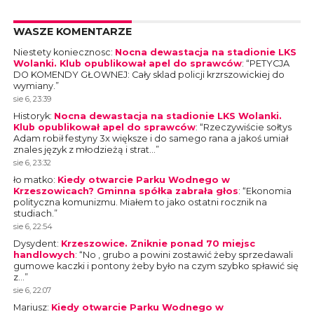
WASZE KOMENTARZE
Niestety koniecznosc
:
Nocna dewastacja na stadionie LKS
Wolanki. Klub opublikował apel do sprawców
: “
PETYCJA
DO KOMENDY GŁOWNEJ: Cały sklad policji krzrszowickiej do
wymiany.
”
sie 6, 23:39
Historyk
:
Nocna dewastacja na stadionie LKS Wolanki.
Klub opublikował apel do sprawców
: “
Rzeczywiście sołtys
Adam robił festyny 3x większe i do samego rana a jakoś umiał
znales język z młodzieżą i strat…
”
sie 6, 23:32
ło matko
:
Kiedy otwarcie Parku Wodnego w
Krzeszowicach? Gminna spółka zabrała głos
: “
Ekonomia
polityczna komunizmu. Miałem to jako ostatni rocznik na
studiach.
”
sie 6, 22:54
Dysydent
:
Krzeszowice. Zniknie ponad 70 miejsc
handlowych
: “
No , grubo a powini zostawić żeby sprzedawali
gumowe kaczki i pontony żeby było na czym szybko spławić się
z…
”
sie 6, 22:07
Mariusz
:
Kiedy otwarcie Parku Wodnego w