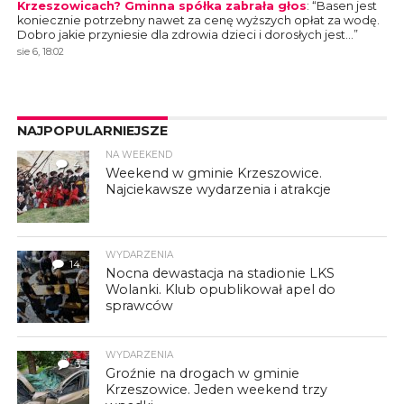
Krzeszowicach? Gminna spółka zabrała głos
: “
Basen jest
koniecznie potrzebny nawet za cenę wyższych opłat za wodę.
Dobro jakie przyniesie dla zdrowia dzieci i dorosłych jest…
”
sie 6, 18:02
NAJPOPULARNIEJSZE
NA WEEKEND
4
Weekend w gminie Krzeszowice.
Najciekawsze wydarzenia i atrakcje
WYDARZENIA
14
Nocna dewastacja na stadionie LKS
Wolanki. Klub opublikował apel do
sprawców
WYDARZENIA
3
Groźnie na drogach w gminie
Krzeszowice. Jeden weekend trzy