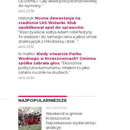
GŁOWNEJ: Cały sklad policji krzrszowickiej
do wymiany.
”
sie 6, 23:39
Historyk
:
Nocna dewastacja na
stadionie LKS Wolanki. Klub
opublikował apel do sprawców
:
“
Rzeczywiście sołtys Adam robił festyny
3x większe i do samego rana a jakoś umiał
znales język z młodzieżą i strat…
”
sie 6, 23:32
ło matko
:
Kiedy otwarcie Parku
Wodnego w Krzeszowicach? Gminna
spółka zabrała głos
: “
Ekonomia
polityczna komunizmu. Miałem to jako
ostatni rocznik na studiach.
”
sie 6, 22:54
NAJPOPULARNIEJSZE
NA WEEKEND
4
Weekend w gminie
Krzeszowice.
Najciekawsze wydarzenia i
atrakcje