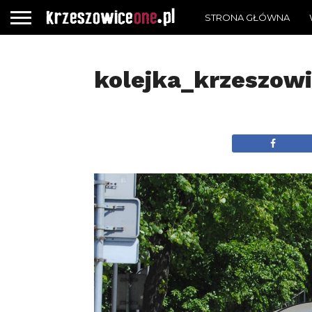
STRONA GŁÓWNA
kolejka_krzeszow