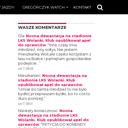
 JAZDY
GREGORCZYK WATCH
KONTAKT
WASZE KOMENTARZE
Ola
:
Nocna dewastacja na stadionie
LKS Wolanki. Klub opublikował apel
do sprawców
: “
Inne czasy inna
młodzież, inny sołtys. Nie jestem
mieszkanką Woli,ale często korzystam z
lasu na Białce i pamiętam gospodarskie
podejście…
”
sie 7, 08:28
Mieszkaniec
:
Nocna dewastacja na
stadionie LKS Wolanki. Klub
opublikował apel do sprawców
:
“
Umiał, bo tamta młodzież to nie było
bydło( przepraszam bydło, bo to coś to
dużo poniżej).
”
sie 7, 08:01
Niestety koniecznosc
:
Nocna
dewastacja na stadionie LKS
Wolanki. Klub opublikował apel do
sprawców
: “
PETYCJA DO KOMENDY