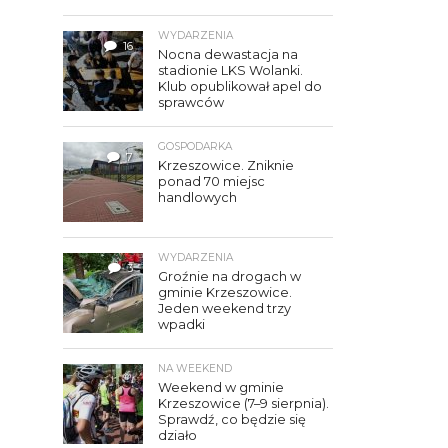
WYDARZENIA
16
Nocna dewastacja na
stadionie LKS Wolanki.
Klub opublikował apel do
sprawców
GOSPODARKA
7
Krzeszowice. Zniknie
ponad 70 miejsc
handlowych
WYDARZENIA
3
Groźnie na drogach w
gminie Krzeszowice.
Jeden weekend trzy
wpadki
NA WEEKEND
Weekend w gminie
Krzeszowice (7–9 sierpnia).
Sprawdź, co będzie się
działo