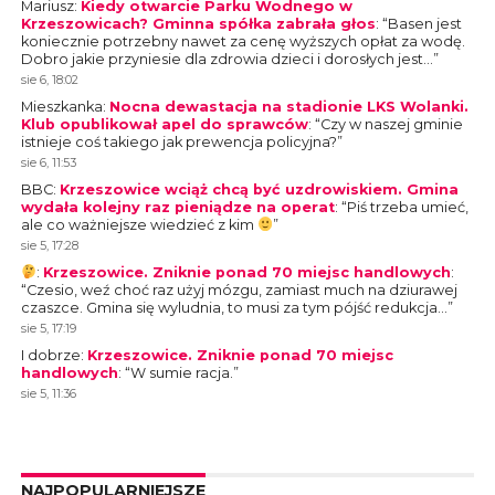
Mariusz
:
Kiedy otwarcie Parku Wodnego w
Krzeszowicach? Gminna spółka zabrała głos
: “
Basen jest
koniecznie potrzebny nawet za cenę wyższych opłat za wodę.
Dobro jakie przyniesie dla zdrowia dzieci i dorosłych jest…
”
sie 6, 18:02
Mieszkanka
:
Nocna dewastacja na stadionie LKS Wolanki.
Klub opublikował apel do sprawców
: “
Czy w naszej gminie
istnieje coś takiego jak prewencja policyjna?
”
sie 6, 11:53
BBC
:
Krzeszowice wciąż chcą być uzdrowiskiem. Gmina
wydała kolejny raz pieniądze na operat
: “
Piś trzeba umieć,
ale co ważniejsze wiedzieć z kim
”
sie 5, 17:28
:
Krzeszowice. Zniknie ponad 70 miejsc handlowych
:
“
Czesio, weź choć raz użyj mózgu, zamiast much na dziurawej
czaszce. Gmina się wyludnia, to musi za tym pójść redukcja…
”
sie 5, 17:19
I dobrze
:
Krzeszowice. Zniknie ponad 70 miejsc
handlowych
: “
W sumie racja.
”
sie 5, 11:36
NAJPOPULARNIEJSZE