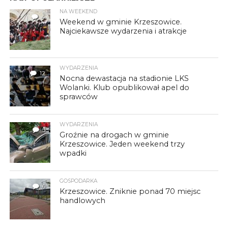
NA WEEKEND
4
Weekend w gminie Krzeszowice.
Najciekawsze wydarzenia i atrakcje
WYDARZENIA
12
Nocna dewastacja na stadionie LKS
Wolanki. Klub opublikował apel do
sprawców
WYDARZENIA
3
Groźnie na drogach w gminie
Krzeszowice. Jeden weekend trzy
wpadki
GOSPODARKA
6
Krzeszowice. Zniknie ponad 70 miejsc
handlowych