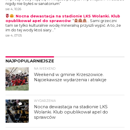
nigdy nie byłeś w sanatorium
”
sie 4, 10:26
:
Nocna dewastacja na stadionie LKS Wolanki. Klub
opublikował apel do sprawców
: “
… Sami grzeczni
tam se tylko kulturalnie wodę mineralną przyszli wypić. A to, że
im do tej wody ktoś siary…
”
sie 4, 07:05
NAJPOPULARNIEJSZE
NA WEEKEND
4
Weekend w gminie Krzeszowice.
Najciekawsze wydarzenia i atrakcje
WYDARZENIA
7
Nocna dewastacja na stadionie LKS
Wolanki. Klub opublikował apel do
sprawców