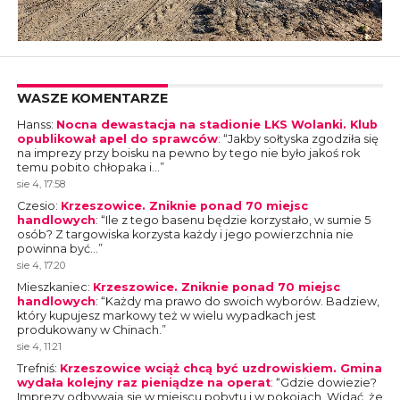
WASZE KOMENTARZE
Hanss
:
Nocna dewastacja na stadionie LKS Wolanki. Klub
opublikował apel do sprawców
: “
Jakby sołtyska zgodziła się
na imprezy przy boisku na pewno by tego nie było jakoś rok
temu pobito chłopaka i…
”
sie 4, 17:58
Czesio
:
Krzeszowice. Zniknie ponad 70 miejsc
handlowych
: “
Ile z tego basenu będzie korzystało, w sumie 5
osób? Z targowiska korzysta każdy i jego powierzchnia nie
powinna być…
”
sie 4, 17:20
Mieszkaniec
:
Krzeszowice. Zniknie ponad 70 miejsc
handlowych
: “
Każdy ma prawo do swoich wyborów. Badziew,
który kupujesz markowy też w wielu wypadkach jest
produkowany w Chinach.
”
sie 4, 11:21
Trefniś
:
Krzeszowice wciąż chcą być uzdrowiskiem. Gmina
wydała kolejny raz pieniądze na operat
: “
Gdzie dowiezie?
Imprezy odbywają się w miejscu pobytu i w pokojach. Widać, że