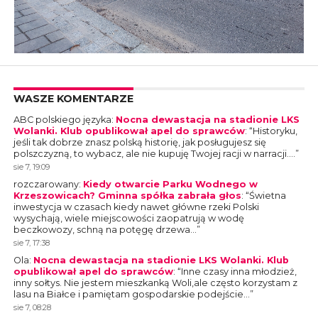
WASZE KOMENTARZE
ABC polskiego języka
:
Nocna dewastacja na stadionie LKS
Wolanki. Klub opublikował apel do sprawców
: “
Historyku,
jeśli tak dobrze znasz polską historię, jak posługujesz się
polszczyzną, to wybacz, ale nie kupuję Twojej racji w narracji.…
”
sie 7, 19:09
rozczarowany
:
Kiedy otwarcie Parku Wodnego w
Krzeszowicach? Gminna spółka zabrała głos
: “
Świetna
inwestycja w czasach kiedy nawet główne rzeki Polski
wysychają, wiele miejscowości zaopatrują w wodę
beczkowozy, schną na potęgę drzewa…
”
sie 7, 17:38
Ola
:
Nocna dewastacja na stadionie LKS Wolanki. Klub
opublikował apel do sprawców
: “
Inne czasy inna młodzież,
inny sołtys. Nie jestem mieszkanką Woli,ale często korzystam z
lasu na Białce i pamiętam gospodarskie podejście…
”
sie 7, 08:28