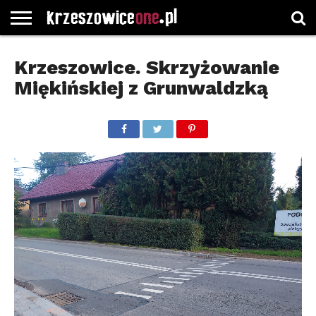
STRONA
GŁÓWNA
WYBORY
WYBIERZ
ROZKŁADY
GREGORCZYK
KONTAKT
Krzeszowice. Skrzyżowanie
SAMORZĄDOWE
KATEGORIE
JAZDY
WATCH
Miękińskiej z Grunwaldzką