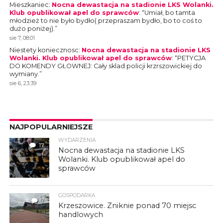
Mieszkaniec
:
Nocna dewastacja na stadionie LKS Wolanki.
Klub opublikował apel do sprawców
: “
Umiał, bo tamta
młodzież to nie było bydło( przepraszam bydło, bo to coś to
dużo poniżej).
”
sie 7, 08:01
Niestety koniecznosc
:
Nocna dewastacja na stadionie LKS
Wolanki. Klub opublikował apel do sprawców
: “
PETYCJA
DO KOMENDY GŁOWNEJ: Cały sklad policji krzrszowickiej do
wymiany.
”
sie 6, 23:39
NAJPOPULARNIEJSZE
WYDARZENIA
17
Nocna dewastacja na stadionie LKS
Wolanki. Klub opublikował apel do
sprawców
GOSPODARKA
7
Krzeszowice. Zniknie ponad 70 miejsc
handlowych