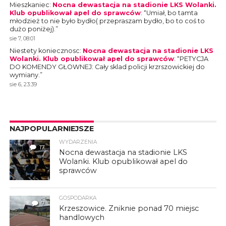
Mieszkaniec
:
Nocna dewastacja na stadionie LKS Wolanki.
Klub opublikował apel do sprawców
: “
Umiał, bo tamta
młodzież to nie było bydło( przepraszam bydło, bo to coś to
dużo poniżej).
”
sie 7, 08:01
Niestety koniecznosc
:
Nocna dewastacja na stadionie LKS
Wolanki. Klub opublikował apel do sprawców
: “
PETYCJA
DO KOMENDY GŁOWNEJ: Cały sklad policji krzrszowickiej do
wymiany.
”
sie 6, 23:39
NAJPOPULARNIEJSZE
WYDARZENIA
17
Nocna dewastacja na stadionie LKS
Wolanki. Klub opublikował apel do
sprawców
GOSPODARKA
7
Krzeszowice. Zniknie ponad 70 miejsc
handlowych