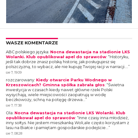
WASZE KOMENTARZE
ABC polskiego języka
:
Nocna dewastacja na stadionie LKS
Wolanki. Klub opublikował apel do sprawców
: “
Historyku,
jeśli tak dobrze znasz polską historię, jak posługujesz się
polszczyzną, to wybacz, ale nie kupuję Twojej racji w narracji.…
”
sie 7, 19:09
rozczarowany
:
Kiedy otwarcie Parku Wodnego w
Krzeszowicach? Gminna spółka zabrała głos
: “
Świetna
inwestycja w czasach kiedy nawet główne rzeki Polski
wysychają, wiele miejscowości zaopatrują w wodę
beczkowozy, schną na potęgę drzewa…
”
sie 7, 17:38
Ola
:
Nocna dewastacja na stadionie LKS Wolanki. Klub
opublikował apel do sprawców
: “
Inne czasy inna młodzież,
inny sołtys. Nie jestem mieszkanką Woli,ale często korzystam z
lasu na Białce i pamiętam gospodarskie podejście…
”
sie 7, 08:28