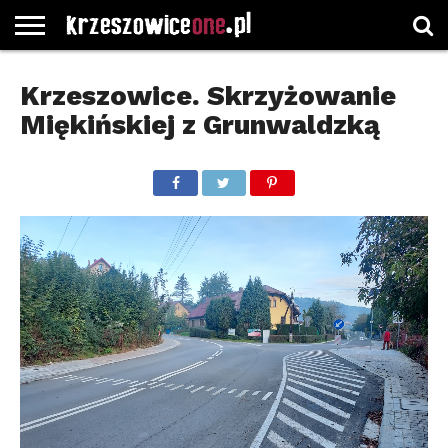
STRONA
GŁÓWNA
WYBORY
WYBIERZ
ROZKŁADY
GREGORCZYK
KONTAKT
Krzeszowice. Skrzyżowanie
SAMORZĄDOWE
KATEGORIE
JAZDY
WATCH
Miękińskiej z Grunwaldzką