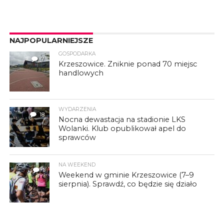
NAJPOPULARNIEJSZE
GOSPODARKA
7
Krzeszowice. Zniknie ponad 70 miejsc
handlowych
WYDARZENIA
18
Nocna dewastacja na stadionie LKS
Wolanki. Klub opublikował apel do
sprawców
NA WEEKEND
1
Weekend w gminie Krzeszowice (7–9
sierpnia). Sprawdź, co będzie się działo