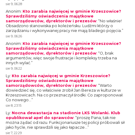
sie 9, 06:28
Anonim
:
Kto zarabia najwięcej w gminie Krzeszowice?
Sprawdziliśmy oświadczenia majątkowe
samorządowców, dyrektorów i prezesów
: “
No właśnie!
Obsadzono stanowiska po koleżeńsku. Ludźmi którzy o
zarządzaniu i wykonywanej pracy nie mają bladego pojęcia.
”
sie 9, 06:26
Anonim
:
Kto zarabia najwięcej w gminie Krzeszowice?
Sprawdziliśmy oświadczenia majątkowe
samorządowców, dyrektorów i prezesów
: “
O, brak
argumentów, więc swoje frustracje i kompleksy trzeba na
innych wylać.
”
sie 9, 06:22
Ly
:
Kto zarabia najwięcej w gminie Krzeszowice?
Sprawdziliśmy oświadczenia majątkowe
samorządowców, dyrektorów i prezesów
: “
Warto
dowiedzieć się, co właściwie zrobił Jan Bereza w kulturze w
Krzeszowicach. Na co przeznaczył środki. Co zaproponował.
Co nowego…
”
sie 8, 23:15
Ly
:
Nocna dewastacja na stadionie LKS Wolanki. Klub
opublikował apel do sprawców
: “
proszę Pana, tak nie
można żądać od razu. Funkcjonariusze tej policji próbowali sił
jako hycle, nie sprawdzili się jako łapacze…
”
sie 7, 22:29