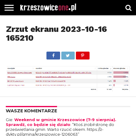
STRONA
GŁÓWNA
WYBORY
WYBIERZ
ROZKŁADY
GREGORCZYK
KONTAKT
Zrzut ekranu 2023-10-16
SAMORZĄDOWE
KATEGORIE
JAZDY
WATCH
165210
WASZE KOMENTARZE
Gie
:
Weekend w gminie Krzeszowice (7–9 sierpnia).
Sprawdź, co będzie się działo
: “
Ktoś zrobił stronę do
prześwietlania gmin. Warto rzucić okiem. https://z-
dykty.pl/gmina/krzeszowice-1206063
”