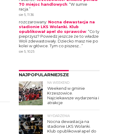
70 miejsc handlowych
: “
W sumie
racja.
”
sie 5, 11:36
rozczarowany
:
Nocna dewastacja na
stadionie LKS Wolanki. Klub
opublikował apel do sprawców
: “
Co ty
pieprzysz? Powiedz jeszcze że to władze
Woli zdewastowały. Dziecko masz nie po
kolei w główce. Tym co piszesz…
”
sie 5, 10:25
NAJPOPULARNIEJSZE
NA WEEKEND
4
Weekend w gminie
Krzeszowice.
Najciekawsze wydarzenia i
atrakcje
WYDARZENIA
12
Nocna dewastacja na
stadionie LKS Wolanki.
Klub opublikował apel do