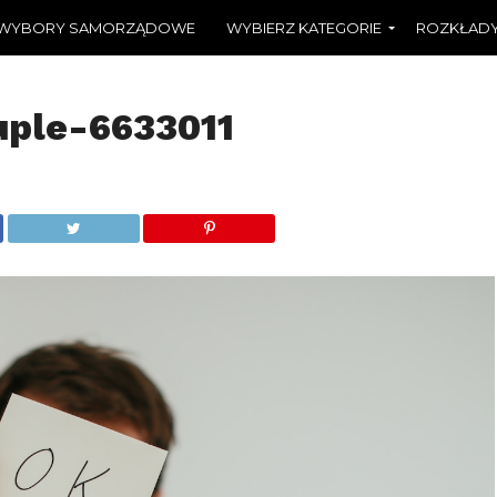
WYBORY SAMORZĄDOWE
WYBIERZ KATEGORIE
ROZKŁADY
uple-6633011