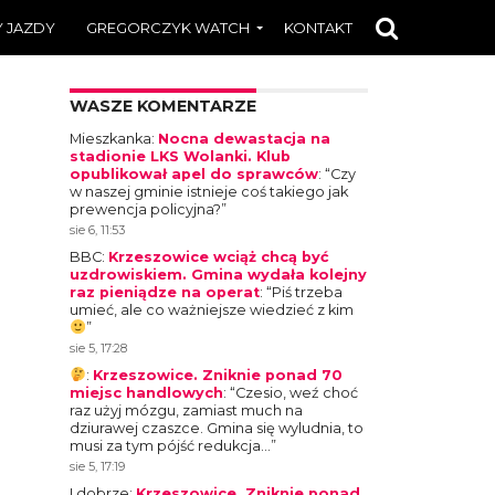
 JAZDY
GREGORCZYK WATCH
KONTAKT
WASZE KOMENTARZE
Mieszkanka
:
Nocna dewastacja na
stadionie LKS Wolanki. Klub
opublikował apel do sprawców
: “
Czy
w naszej gminie istnieje coś takiego jak
prewencja policyjna?
”
sie 6, 11:53
BBC
:
Krzeszowice wciąż chcą być
uzdrowiskiem. Gmina wydała kolejny
raz pieniądze na operat
: “
Piś trzeba
umieć, ale co ważniejsze wiedzieć z kim
”
sie 5, 17:28
:
Krzeszowice. Zniknie ponad 70
miejsc handlowych
: “
Czesio, weź choć
raz użyj mózgu, zamiast much na
dziurawej czaszce. Gmina się wyludnia, to
musi za tym pójść redukcja…
”
sie 5, 17:19
I dobrze
:
Krzeszowice. Zniknie ponad