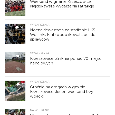
Weekend w gminie Krzeszowice.
Najciekawsze wydarzenia i atrakcje
WYDARZENIA
16
Nocna dewastacja na stadionie LKS
Wolanki. Klub opublikował apel do
sprawców
GOSPODARKA
7
Krzeszowice. Zniknie ponad 70 miejsc
handlowych
WYDARZENIA
3
Groźnie na drogach w gminie
Krzeszowice. Jeden weekend trzy
wpadki
NA WEEKEND