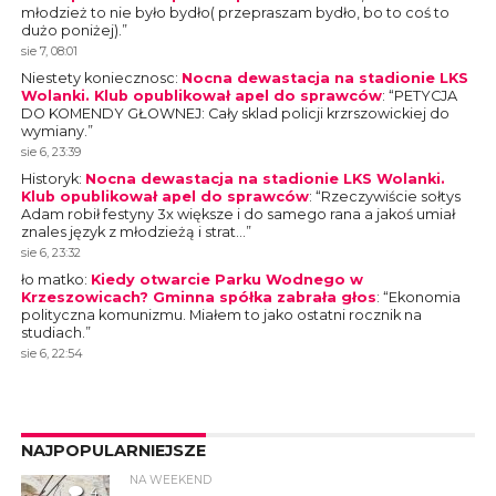
młodzież to nie było bydło( przepraszam bydło, bo to coś to
dużo poniżej).
”
sie 7, 08:01
Niestety koniecznosc
:
Nocna dewastacja na stadionie LKS
Wolanki. Klub opublikował apel do sprawców
: “
PETYCJA
DO KOMENDY GŁOWNEJ: Cały sklad policji krzrszowickiej do
wymiany.
”
sie 6, 23:39
Historyk
:
Nocna dewastacja na stadionie LKS Wolanki.
Klub opublikował apel do sprawców
: “
Rzeczywiście sołtys
Adam robił festyny 3x większe i do samego rana a jakoś umiał
znales język z młodzieżą i strat…
”
sie 6, 23:32
ło matko
:
Kiedy otwarcie Parku Wodnego w
Krzeszowicach? Gminna spółka zabrała głos
: “
Ekonomia
polityczna komunizmu. Miałem to jako ostatni rocznik na
studiach.
”
sie 6, 22:54
NAJPOPULARNIEJSZE
NA WEEKEND
4