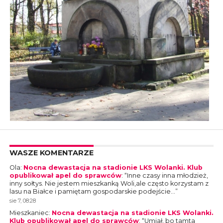
WASZE KOMENTARZE
Ola
:
Nocna dewastacja na stadionie LKS Wolanki. Klub
opublikował apel do sprawców
: “
Inne czasy inna młodzież,
inny sołtys. Nie jestem mieszkanką Woli,ale często korzystam z
lasu na Białce i pamiętam gospodarskie podejście…
”
sie 7, 08:28
Mieszkaniec
:
Nocna dewastacja na stadionie LKS Wolanki.
Klub opublikował apel do sprawców
: “
Umiał, bo tamta