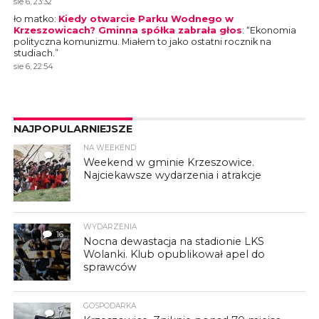
sie 6, 23:32
ło matko
:
Kiedy otwarcie Parku Wodnego w
Krzeszowicach? Gminna spółka zabrała głos
: “
Ekonomia
polityczna komunizmu. Miałem to jako ostatni rocznik na
studiach.
”
sie 6, 22:54
NAJPOPULARNIEJSZE
NA WEEKEND
4
Weekend w gminie Krzeszowice.
Najciekawsze wydarzenia i atrakcje
WYDARZENIA
16
Nocna dewastacja na stadionie LKS
Wolanki. Klub opublikował apel do
sprawców
GOSPODARKA
7