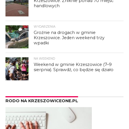
Krzeszowice. Zniknie ponad 70 miejsc
handlowych
WYDARZENIA
3
Groźnie na drogach w gminie
Krzeszowice. Jeden weekend trzy
wpadki
NA WEEKEND
Weekend w gminie Krzeszowice (7–9
sierpnia). Sprawdź, co będzie się działo
RODO NA KRZESZOWICEONE.PL