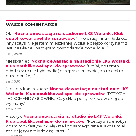
WASZE KOMENTARZE
Ola
:
Nocna dewastacja na stadionie LKS Wolanki. Klub
opublikował apel do sprawców
: “
Inne czasy inna młodzież,
inny sołtys. Nie jestem mieszkanką Woli,ale często korzystam z
lasu na Białce i pamiętam gospodarskie podejście…
”
sie 7, 08:28
Mieszkaniec
:
Nocna dewastacja na stadionie LKS Wolanki.
Klub opublikował apel do sprawców
: “
Umiał, bo tamta
młodzież to nie było bydło( przepraszam bydło, bo to coś to
dużo poniżej).
”
sie 7, 08:01
Niestety koniecznosc
:
Nocna dewastacja na stadionie LKS
Wolanki. Klub opublikował apel do sprawców
: “
PETYCJA
DO KOMENDY GŁOWNEJ: Cały sklad policji krzrszowickiej do
wymiany.
”
sie 6, 23:39
Historyk
:
Nocna dewastacja na stadionie LKS Wolanki.
Klub opublikował apel do sprawców
: “
Rzeczywiście sołtys
Adam robił festyny 3x większe i do samego rana a jakoś umiał
znales język z młodzieżą i strat…
”