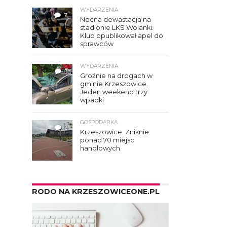
WYDARZENIA
7
Nocna dewastacja na
stadionie LKS Wolanki.
Klub opublikował apel do
sprawców
WYDARZENIA
3
Groźnie na drogach w
gminie Krzeszowice.
Jeden weekend trzy
wpadki
GOSPODARKA
3
Krzeszowice. Zniknie
ponad 70 miejsc
handlowych
RODO NA KRZESZOWICEONE.PL