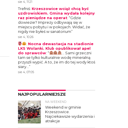
sie 4, 11:21
Trefniś
:
Krzeszowice wciąż chcą być
uzdrowiskiem. Gmina wydała kolejny
raz pieniądze na operat
: “
Gdzie
dowiezie? Imprezy odbywają się w
miejscu pobytu i w pokojach. Widać, że
nigdy nie byłeś w sanatorium
”
sie 4, 10:26
:
Nocna dewastacja na stadionie
LKS Wolanki. Klub opublikował apel
do sprawców
: “
… Sami grzeczni
tam se tylko kulturalnie wodę mineralną
przyszli wypić. A to, że im do tej wody ktoś
siary…
”
sie 4, 07:05
NAJPOPULARNIEJSZE
NA WEEKEND
4
Weekend w gminie
Krzeszowice.
Najciekawsze wydarzenia i
atrakcje