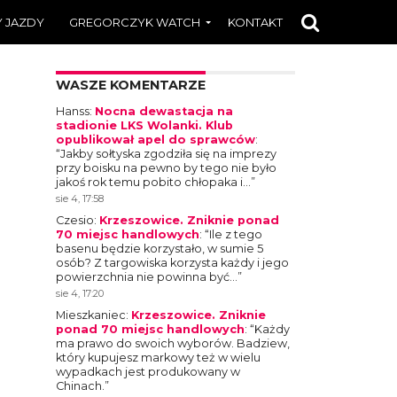
 JAZDY
GREGORCZYK WATCH
KONTAKT
WASZE KOMENTARZE
Hanss
:
Nocna dewastacja na
stadionie LKS Wolanki. Klub
opublikował apel do sprawców
:
“
Jakby sołtyska zgodziła się na imprezy
przy boisku na pewno by tego nie było
jakoś rok temu pobito chłopaka i…
”
sie 4, 17:58
Czesio
:
Krzeszowice. Zniknie ponad
70 miejsc handlowych
: “
Ile z tego
basenu będzie korzystało, w sumie 5
osób? Z targowiska korzysta każdy i jego
powierzchnia nie powinna być…
”
sie 4, 17:20
Mieszkaniec
:
Krzeszowice. Zniknie
ponad 70 miejsc handlowych
: “
Każdy
ma prawo do swoich wyborów. Badziew,
który kupujesz markowy też w wielu
wypadkach jest produkowany w
Chinach.
”