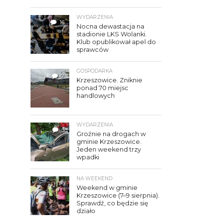
WYDARZENIA
16
Nocna dewastacja na
stadionie LKS Wolanki.
Klub opublikował apel do
sprawców
GOSPODARKA
7
Krzeszowice. Zniknie
ponad 70 miejsc
handlowych
WYDARZENIA
3
Groźnie na drogach w
gminie Krzeszowice.
Jeden weekend trzy
wpadki
NA WEEKEND
Weekend w gminie
Krzeszowice (7–9 sierpnia).
Sprawdź, co będzie się
działo