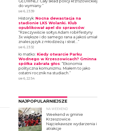
GŁOWNEJ: Cały sklad policji krzrszowickiej
do wymiany.
”
sie 6, 23:39
Historyk
:
Nocna dewastacja na
stadionie LKS Wolanki. Klub
opublikował apel do sprawców
:
“
Rzeczywiście sołtys Adam robił festyny
3x większe i do samego rana a jakoś umiał
znales język z młodzieżą i strat…
”
sie 6, 23:32
ło matko
:
Kiedy otwarcie Parku
Wodnego w Krzeszowicach? Gminna
spółka zabrała głos
: “
Ekonomia
polityczna komunizmu. Miałem to jako
ostatni rocznik na studiach.
”
sie 6, 22:54
NAJPOPULARNIEJSZE
NA WEEKEND
4
Weekend w gminie
Krzeszowice.
Najciekawsze wydarzenia i
atrakcje