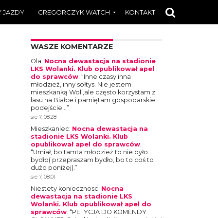
 JAZDY
GREGORCZYK WATCH
KONTAKT
WASZE KOMENTARZE
Ola
:
Nocna dewastacja na stadionie
LKS Wolanki. Klub opublikował apel
do sprawców
: “
Inne czasy inna
młodzież, inny sołtys. Nie jestem
mieszkanką Woli,ale często korzystam z
lasu na Białce i pamiętam gospodarskie
podejście…
”
sie 7, 08:28
Mieszkaniec
:
Nocna dewastacja na
stadionie LKS Wolanki. Klub
opublikował apel do sprawców
:
“
Umiał, bo tamta młodzież to nie było
bydło( przepraszam bydło, bo to coś to
dużo poniżej).
”
sie 7, 08:01
Niestety koniecznosc
:
Nocna
dewastacja na stadionie LKS
Wolanki. Klub opublikował apel do
sprawców
: “
PETYCJA DO KOMENDY