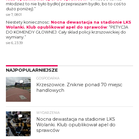
młodzież to nie było bydło( przepraszam bydło, bo to coś to
dużo poniżej).
”
sie 7, 08:01
Niestety koniecznosc
:
Nocna dewastacja na stadionie LKS
Wolanki. Klub opublikował apel do sprawców
: “
PETYCJA
DO KOMENDY GŁOWNEJ: Cały sklad policji krzrszowickiej do
wymiany.
”
sie 6, 23:39
NAJPOPULARNIEJSZE
GOSPODARKA
7
Krzeszowice. Zniknie ponad 70 miejsc
handlowych
WYDARZENIA
17
Nocna dewastacja na stadionie LKS
Wolanki. Klub opublikował apel do
sprawców