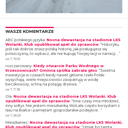
WASZE KOMENTARZE
ABC polskiego języka
:
Nocna dewastacja na stadionie LKS
Wolanki. Klub opublikował apel do sprawców
: “
Historyku,
jeśli tak dobrze znasz polską historię, jak posługujesz się
polszczyzną, to wybacz, ale nie kupuję Twojej racji w narracji.…
”
sie 7, 19:09
rozczarowany
:
Kiedy otwarcie Parku Wodnego w
Krzeszowicach? Gminna spółka zabrała głos
: “
Świetna
inwestycja w czasach kiedy nawet główne rzeki Polski
wysychają, wiele miejscowości zaopatrują w wodę
beczkowozy, schną na potęgę drzewa…
”
sie 7, 17:38
Ola
:
Nocna dewastacja na stadionie LKS Wolanki. Klub
opublikował apel do sprawców
: “
Inne czasy inna młodzież,
inny sołtys. Nie jestem mieszkanką Woli,ale często korzystam z
lasu na Białce i pamiętam gospodarskie podejście…
”
sie 7, 08:28
Mieszkaniec
:
Nocna dewastacja na stadionie LKS Wolanki.
Klub opublikował apel do sprawców
: “
Umiał, bo tamta