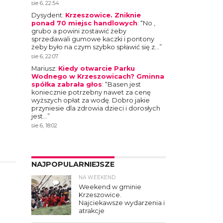
sie 6, 22:54
Dysydent
:
Krzeszowice. Zniknie
ponad 70 miejsc handlowych
: “
No ,
grubo a powini zostawić żeby
sprzedawali gumowe kaczki i pontony
żeby było na czym szybko spławić się z…
”
sie 6, 22:07
Mariusz
:
Kiedy otwarcie Parku
Wodnego w Krzeszowicach? Gminna
spółka zabrała głos
: “
Basen jest
koniecznie potrzebny nawet za cenę
wyższych opłat za wodę. Dobro jakie
przyniesie dla zdrowia dzieci i dorosłych
jest…
”
sie 6, 18:02
NAJPOPULARNIEJSZE
NA WEEKEND
4
Weekend w gminie
Krzeszowice.
Najciekawsze wydarzenia i
atrakcje