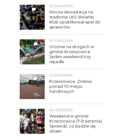
WYDARZENIA
14
Nocna dewastacja na
stadionie LKS Wolanki.
Klub opublikował apel do
sprawców
WYDARZENIA
3
Groźnie na drogach w
gminie Krzeszowice.
Jeden weekend trzy
wpadki
GOSPODARKA
7
Krzeszowice. Zniknie
ponad 70 miejsc
handlowych
NA WEEKEND
Weekend w gminie
Krzeszowice (7–9 sierpnia).
Sprawdź, co będzie się
działo