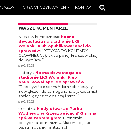
 JAZDY
GREGORCZYK WATCH
KONTAKT
WASZE KOMENTARZE
Niestety koniecznosc
:
Nocna
dewastacja na stadionie LKS
Wolanki. Klub opublikował apel do
sprawców
: “
PETYCJA DO KOMENDY
GŁOWNEJ: Cały sklad policji krzrszowickiej
do wymiany.
”
sie 6, 23:39
Historyk
:
Nocna dewastacja na
stadionie LKS Wolanki. Klub
opublikował apel do sprawców
:
“
Rzeczywiście sołtys Adam robił festyny
3x większe i do samego rana a jakoś umiał
znales język z młodzieżą i strat…
”
sie 6, 23:32
ło matko
:
Kiedy otwarcie Parku
Wodnego w Krzeszowicach? Gminna
spółka zabrała głos
: “
Ekonomia
polityczna komunizmu. Miałem to jako
ostatni rocznik na studiach.
”