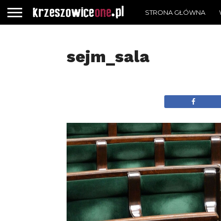
STRONA GŁÓWNA
sejm_sala