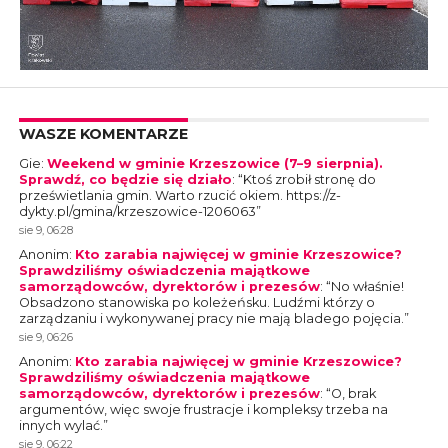
WASZE KOMENTARZE
Gie
:
Weekend w gminie Krzeszowice (7–9 sierpnia).
Sprawdź, co będzie się działo
: “
Ktoś zrobił stronę do
prześwietlania gmin. Warto rzucić okiem. https://z-
dykty.pl/gmina/krzeszowice-1206063
”
sie 9, 06:28
Anonim
:
Kto zarabia najwięcej w gminie Krzeszowice?
Sprawdziliśmy oświadczenia majątkowe
samorządowców, dyrektorów i prezesów
: “
No właśnie!
Obsadzono stanowiska po koleżeńsku. Ludźmi którzy o
zarządzaniu i wykonywanej pracy nie mają bladego pojęcia.
”
sie 9, 06:26
Anonim
:
Kto zarabia najwięcej w gminie Krzeszowice?
Sprawdziliśmy oświadczenia majątkowe
samorządowców, dyrektorów i prezesów
: “
O, brak
argumentów, więc swoje frustracje i kompleksy trzeba na
innych wylać.
”
sie 9, 06:22