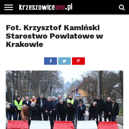
STRONA
GŁÓWNA
WYBORY
WYBIERZ
ROZKŁADY
GREGORCZYK
KONTAKT
Fot. Krzysztof Kamiński
SAMORZĄDOWE
KATEGORIE
JAZDY
WATCH
Starostwo Powiatowe w
Krakowie