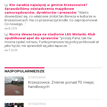
Ly
:
Kto zarabia najwięcej w gminie Krzeszowice?
Sprawdziliśmy oświadczenia majątkowe
samorządowców, dyrektorów i prezesów
: “
Warto
dowiedzieć się, co właściwie zrobił Jan Bereza w kulturze w
Krzeszowicach. Na co przeznaczył środki. Co zaproponował.
Co nowego…
”
sie 8, 23:15
Ly
:
Nocna dewastacja na stadionie LKS Wolanki. Klub
opublikował apel do sprawców
: “
proszę Pana, tak nie
można żądać od razu. Funkcjonariusze tej policji próbowali sił
jako hycle, nie sprawdzili się jako łapacze…
”
sie 7, 22:29
NAJPOPULARNIEJSZE
GOSPODARKA
7
Krzeszowice. Zniknie ponad 70 miejsc
handlowych
WYDARZENIA
18