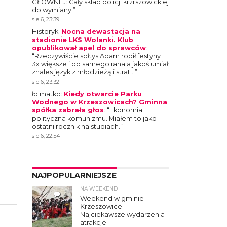
GŁOWNEJ: Cały sklad policji krzrszowickiej
do wymiany.
”
sie 6, 23:39
Historyk
:
Nocna dewastacja na
stadionie LKS Wolanki. Klub
opublikował apel do sprawców
:
“
Rzeczywiście sołtys Adam robił festyny
3x większe i do samego rana a jakoś umiał
znales język z młodzieżą i strat…
”
sie 6, 23:32
ło matko
:
Kiedy otwarcie Parku
Wodnego w Krzeszowicach? Gminna
spółka zabrała głos
: “
Ekonomia
polityczna komunizmu. Miałem to jako
ostatni rocznik na studiach.
”
sie 6, 22:54
NAJPOPULARNIEJSZE
NA WEEKEND
4
Weekend w gminie
Krzeszowice.
Najciekawsze wydarzenia i
atrakcje