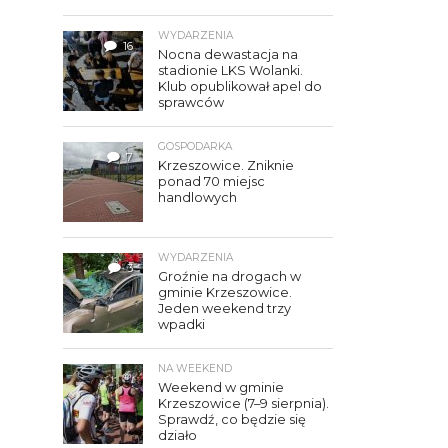
WYDARZENIA
16
Nocna dewastacja na
stadionie LKS Wolanki.
Klub opublikował apel do
sprawców
GOSPODARKA
7
Krzeszowice. Zniknie
ponad 70 miejsc
handlowych
WYDARZENIA
3
Groźnie na drogach w
gminie Krzeszowice.
Jeden weekend trzy
wpadki
NA WEEKEND
Weekend w gminie
Krzeszowice (7–9 sierpnia).
Sprawdź, co będzie się
działo