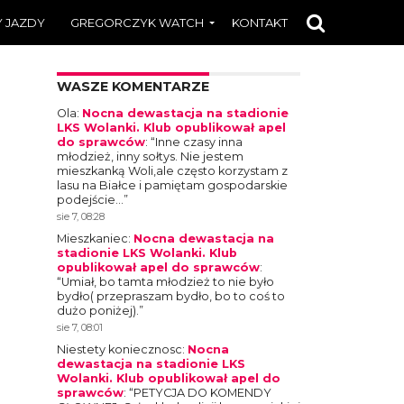
 JAZDY
GREGORCZYK WATCH
KONTAKT
WASZE KOMENTARZE
Ola
:
Nocna dewastacja na stadionie
LKS Wolanki. Klub opublikował apel
do sprawców
: “
Inne czasy inna
młodzież, inny sołtys. Nie jestem
mieszkanką Woli,ale często korzystam z
lasu na Białce i pamiętam gospodarskie
podejście…
”
sie 7, 08:28
Mieszkaniec
:
Nocna dewastacja na
stadionie LKS Wolanki. Klub
opublikował apel do sprawców
:
“
Umiał, bo tamta młodzież to nie było
bydło( przepraszam bydło, bo to coś to
dużo poniżej).
”
sie 7, 08:01
Niestety koniecznosc
:
Nocna
dewastacja na stadionie LKS
Wolanki. Klub opublikował apel do
sprawców
: “
PETYCJA DO KOMENDY