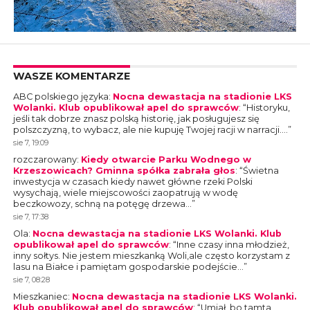
WASZE KOMENTARZE
ABC polskiego języka
:
Nocna dewastacja na stadionie LKS
Wolanki. Klub opublikował apel do sprawców
: “
Historyku,
jeśli tak dobrze znasz polską historię, jak posługujesz się
polszczyzną, to wybacz, ale nie kupuję Twojej racji w narracji.…
”
sie 7, 19:09
rozczarowany
:
Kiedy otwarcie Parku Wodnego w
Krzeszowicach? Gminna spółka zabrała głos
: “
Świetna
inwestycja w czasach kiedy nawet główne rzeki Polski
wysychają, wiele miejscowości zaopatrują w wodę
beczkowozy, schną na potęgę drzewa…
”
sie 7, 17:38
Ola
:
Nocna dewastacja na stadionie LKS Wolanki. Klub
opublikował apel do sprawców
: “
Inne czasy inna młodzież,
inny sołtys. Nie jestem mieszkanką Woli,ale często korzystam z
lasu na Białce i pamiętam gospodarskie podejście…
”
sie 7, 08:28
Mieszkaniec
:
Nocna dewastacja na stadionie LKS Wolanki.
Klub opublikował apel do sprawców
: “
Umiał, bo tamta