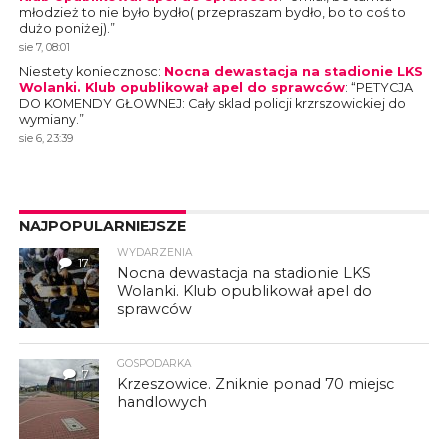
młodzież to nie było bydło( przepraszam bydło, bo to coś to
dużo poniżej).
”
sie 7, 08:01
Niestety koniecznosc
:
Nocna dewastacja na stadionie LKS
Wolanki. Klub opublikował apel do sprawców
: “
PETYCJA
DO KOMENDY GŁOWNEJ: Cały sklad policji krzrszowickiej do
wymiany.
”
sie 6, 23:39
NAJPOPULARNIEJSZE
WYDARZENIA
17
Nocna dewastacja na stadionie LKS
Wolanki. Klub opublikował apel do
sprawców
GOSPODARKA
7
Krzeszowice. Zniknie ponad 70 miejsc
handlowych