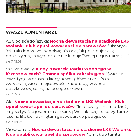
WASZE KOMENTARZE
ABC polskiego języka
:
Nocna dewastacja na stadionie LKS
Wolanki. Klub opublikował apel do sprawców
: “
Historyku,
jeśli tak dobrze znasz polską historię, jak posługujesz się
polszczyzną, to wybacz, ale nie kupuję Twojej racji w narracji.…
”
sie 7, 19:09
rozczarowany
:
Kiedy otwarcie Parku Wodnego w
Krzeszowicach? Gminna spółka zabrała głos
: “
Świetna
inwestycja w czasach kiedy nawet główne rzeki Polski
wysychają, wiele miejscowości zaopatrują w wodę
beczkowozy, schną na potęgę drzewa…
”
sie 7, 17:38
Ola
:
Nocna dewastacja na stadionie LKS Wolanki. Klub
opublikował apel do sprawców
: “
Inne czasy inna młodzież,
inny sołtys. Nie jestem mieszkanką Woli,ale często korzystam z
lasu na Białce i pamiętam gospodarskie podejście…
”
sie 7, 08:28
Mieszkaniec
:
Nocna dewastacja na stadionie LKS Wolanki.
Klub opublikował apel do sprawców
: “
Umiał, bo tamta