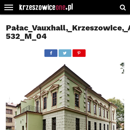
STRONA
GŁÓWNA
WYBORY
WYBIERZ
ROZKŁADY
GREGORCZYK
KONTAKT
Pałac_Vauxhall,_Krzeszowice,_
SAMORZĄDOWE
KATEGORIE
JAZDY
WATCH
532_M_04