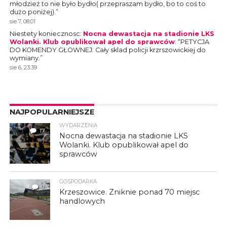
młodzież to nie było bydło( przepraszam bydło, bo to coś to
dużo poniżej).
”
sie 7, 08:01
Niestety koniecznosc
:
Nocna dewastacja na stadionie LKS
Wolanki. Klub opublikował apel do sprawców
: “
PETYCJA
DO KOMENDY GŁOWNEJ: Cały sklad policji krzrszowickiej do
wymiany.
”
sie 6, 23:39
NAJPOPULARNIEJSZE
WYDARZENIA
17
Nocna dewastacja na stadionie LKS
Wolanki. Klub opublikował apel do
sprawców
GOSPODARKA
7
Krzeszowice. Zniknie ponad 70 miejsc
handlowych