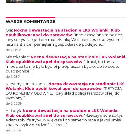
WASZE KOMENTARZE
Ola
:
Nocna dewastacja na stadionie LKS Wolanki. Klub
opublikował apel do sprawców
: “
Inne czasy inna młodzież,
inny sołtys. Nie jestem mieszkanką Woli,ale często korzystam z
lasu na Białce i pamiętam gospodarskie podejście…
”
sie 7, 08:28
Mieszkaniec
:
Nocna dewastacja na stadionie LKS Wolanki.
Klub opublikował apel do sprawców
: “
Umiał, bo tamta
młodzież to nie było bydło( przepraszam bydło, bo to coś to
dużo poniżej).
”
sie 7, 08:01
Niestety koniecznosc
:
Nocna dewastacja na stadionie LKS
Wolanki. Klub opublikował apel do sprawców
: “
PETYCJA
DO KOMENDY GŁOWNEJ: Cały sklad policji krzrszowickiej do
wymiany.
”
sie 6, 23:39
Historyk
:
Nocna dewastacja na stadionie LKS Wolanki.
Klub opublikował apel do sprawców
: “
Rzeczywiście sołtys
Adam robił festyny 3x większe i do samego rana a jakoś umiał
znales język z młodzieżą i strat…
”
sie 6, 23:32