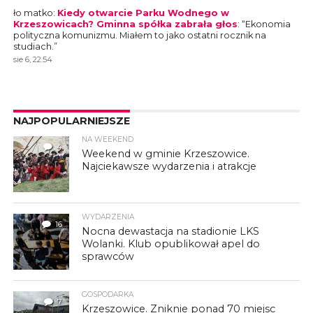
ło matko
:
Kiedy otwarcie Parku Wodnego w
Krzeszowicach? Gminna spółka zabrała głos
: “
Ekonomia
polityczna komunizmu. Miałem to jako ostatni rocznik na
studiach.
”
sie 6, 22:54
NAJPOPULARNIEJSZE
NA WEEKEND
4
Weekend w gminie Krzeszowice.
Najciekawsze wydarzenia i atrakcje
WYDARZENIA
16
Nocna dewastacja na stadionie LKS
Wolanki. Klub opublikował apel do
sprawców
GOSPODARKA
7
Krzeszowice. Zniknie ponad 70 miejsc