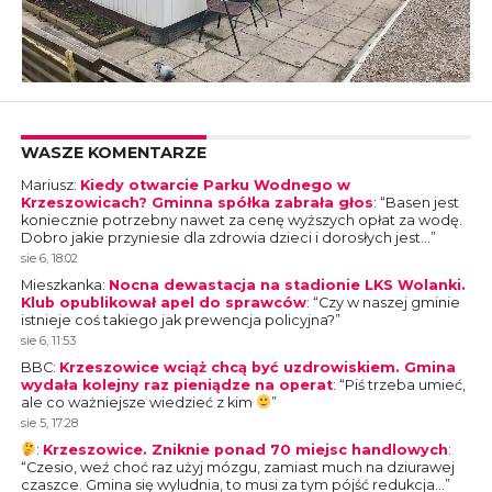
WASZE KOMENTARZE
Mariusz
:
Kiedy otwarcie Parku Wodnego w
Krzeszowicach? Gminna spółka zabrała głos
: “
Basen jest
koniecznie potrzebny nawet za cenę wyższych opłat za wodę.
Dobro jakie przyniesie dla zdrowia dzieci i dorosłych jest…
”
sie 6, 18:02
Mieszkanka
:
Nocna dewastacja na stadionie LKS Wolanki.
Klub opublikował apel do sprawców
: “
Czy w naszej gminie
istnieje coś takiego jak prewencja policyjna?
”
sie 6, 11:53
BBC
:
Krzeszowice wciąż chcą być uzdrowiskiem. Gmina
wydała kolejny raz pieniądze na operat
: “
Piś trzeba umieć,
ale co ważniejsze wiedzieć z kim
”
sie 5, 17:28
:
Krzeszowice. Zniknie ponad 70 miejsc handlowych
:
“
Czesio, weź choć raz użyj mózgu, zamiast much na dziurawej
czaszce. Gmina się wyludnia, to musi za tym pójść redukcja…
”