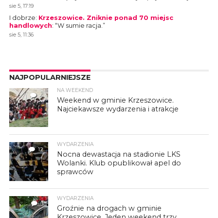
sie 5, 17:19
I dobrze
:
Krzeszowice. Zniknie ponad 70 miejsc
handlowych
: “
W sumie racja.
”
sie 5, 11:36
NAJPOPULARNIEJSZE
NA WEEKEND
4
Weekend w gminie Krzeszowice.
Najciekawsze wydarzenia i atrakcje
WYDARZENIA
12
Nocna dewastacja na stadionie LKS
Wolanki. Klub opublikował apel do
sprawców
WYDARZENIA
3
Groźnie na drogach w gminie
Krzeszowice. Jeden weekend trzy