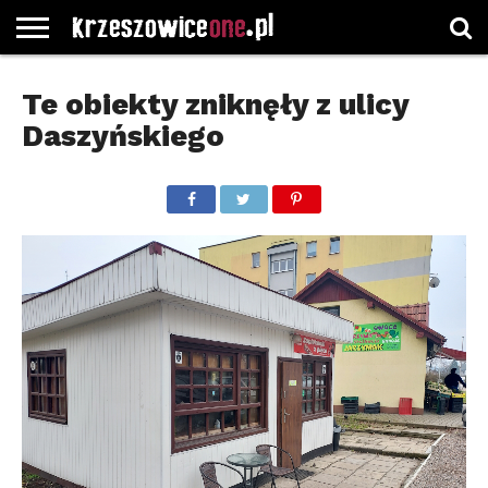
STRONA
GŁÓWNA
WYBORY
WYBIERZ
ROZKŁADY
GREGORCZYK
KONTAKT
Te obiekty zniknęły z ulicy
SAMORZĄDOWE
KATEGORIE
JAZDY
WATCH
Daszyńskiego