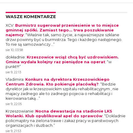
WASZE KOMENTARZE
XCV
:
Burmistrz sugerował przeniesienie w to miejsce
gminnej spółki. Zamiast tego… trwa poszukiwanie
najemcy
: “
Właśnie tak, samo życie, a najważniejsze szklane
drzwi powinny być u burmistrza. Tego i każdego następnego.
To nie są samozwańczy…
”
sie 10, 03:58
dokładnie
:
Krzeszowice wciąż chcą być uzdrowiskiem.
Gmina wydała kolejny raz pieniądze na operat
: “
w
punkt!!!
”
sie 9, 22:13
Vladimira
:
Konkurs na dyrektora Krzeszowickiego
Centrum Zdrowia. Kto pokieruje placówką?
: “
Bedzie
dyrektor jak w krzeszowickim szpitalu rehabilitacyjnym , nie
majacy zadnego ale to zadnego pojecia o rehabilitacji i
kierowania taką…
”
sie 9, 22:05
Krzeszowianie
:
Nocna dewastacja na stadionie LKS
Wolanki. Klub opublikował apel do sprawców
: “
Dokladnie
policmajstry na zielona trawe i zakaz pracy w panstwowych
organizacjach i sluzbach.
”
sie 9, 21:53