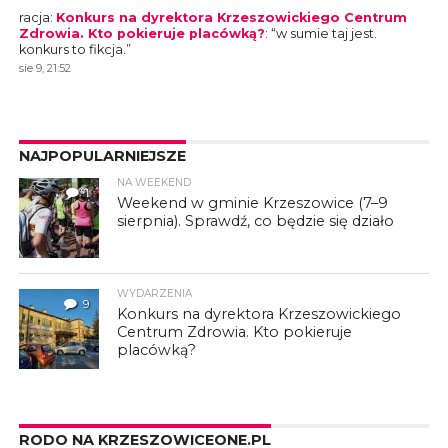
racja
:
Konkurs na dyrektora Krzeszowickiego Centrum
Zdrowia. Kto pokieruje placówką?
: “
w sumie taj jest.
konkurs to fikcja.
”
sie 9, 21:52
NAJPOPULARNIEJSZE
NA WEEKEND
1
Weekend w gminie Krzeszowice (7–9
sierpnia). Sprawdź, co będzie się działo
WYDARZENIA
9
Konkurs na dyrektora Krzeszowickiego
Centrum Zdrowia. Kto pokieruje
placówką?
RODO NA KRZESZOWICEONE.PL