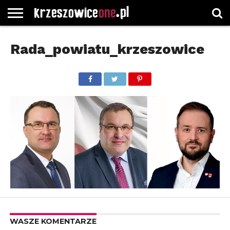
STRONA
GŁÓWNA
WYBORY
WYBIERZ
ROZKŁADY
GREGORCZYK
KONTAKT
Rada_powiatu_krzeszowice
SAMORZĄDOWE
KATEGORIE
JAZDY
WATCH
WASZE KOMENTARZE