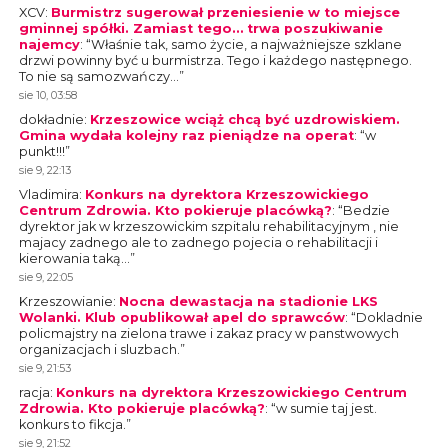
XCV
:
Burmistrz sugerował przeniesienie w to miejsce
gminnej spółki. Zamiast tego… trwa poszukiwanie
najemcy
: “
Właśnie tak, samo życie, a najważniejsze szklane
drzwi powinny być u burmistrza. Tego i każdego następnego.
To nie są samozwańczy…
”
sie 10, 03:58
dokładnie
:
Krzeszowice wciąż chcą być uzdrowiskiem.
Gmina wydała kolejny raz pieniądze na operat
: “
w
punkt!!!
”
sie 9, 22:13
Vladimira
:
Konkurs na dyrektora Krzeszowickiego
Centrum Zdrowia. Kto pokieruje placówką?
: “
Bedzie
dyrektor jak w krzeszowickim szpitalu rehabilitacyjnym , nie
majacy zadnego ale to zadnego pojecia o rehabilitacji i
kierowania taką…
”
sie 9, 22:05
Krzeszowianie
:
Nocna dewastacja na stadionie LKS
Wolanki. Klub opublikował apel do sprawców
: “
Dokladnie
policmajstry na zielona trawe i zakaz pracy w panstwowych
organizacjach i sluzbach.
”
sie 9, 21:53
racja
:
Konkurs na dyrektora Krzeszowickiego Centrum
Zdrowia. Kto pokieruje placówką?
: “
w sumie taj jest.
konkurs to fikcja.
”
sie 9, 21:52