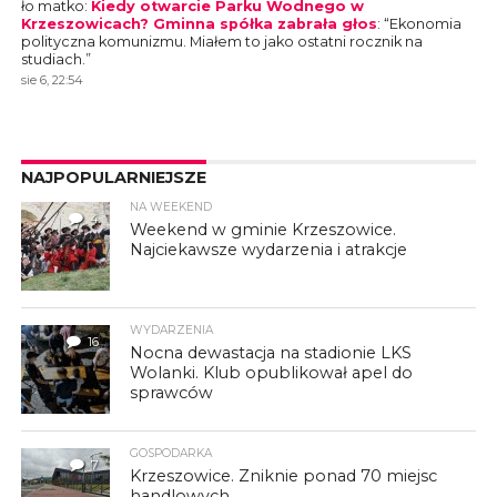
ło matko
:
Kiedy otwarcie Parku Wodnego w
Krzeszowicach? Gminna spółka zabrała głos
: “
Ekonomia
polityczna komunizmu. Miałem to jako ostatni rocznik na
studiach.
”
sie 6, 22:54
NAJPOPULARNIEJSZE
NA WEEKEND
4
Weekend w gminie Krzeszowice.
Najciekawsze wydarzenia i atrakcje
WYDARZENIA
16
Nocna dewastacja na stadionie LKS
Wolanki. Klub opublikował apel do
sprawców
GOSPODARKA
7
Krzeszowice. Zniknie ponad 70 miejsc
handlowych