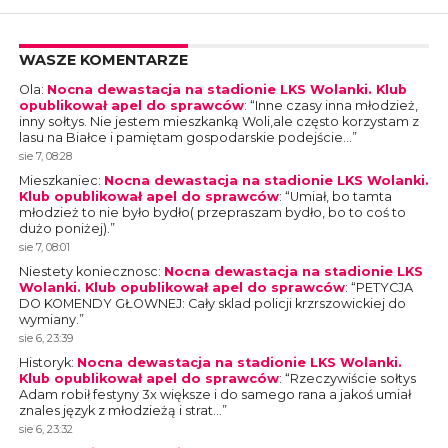
WASZE KOMENTARZE
Ola
:
Nocna dewastacja na stadionie LKS Wolanki. Klub
opublikował apel do sprawców
: “
Inne czasy inna młodzież,
inny sołtys. Nie jestem mieszkanką Woli,ale często korzystam z
lasu na Białce i pamiętam gospodarskie podejście…
”
sie 7, 08:28
Mieszkaniec
:
Nocna dewastacja na stadionie LKS Wolanki.
Klub opublikował apel do sprawców
: “
Umiał, bo tamta
młodzież to nie było bydło( przepraszam bydło, bo to coś to
dużo poniżej).
”
sie 7, 08:01
Niestety koniecznosc
:
Nocna dewastacja na stadionie LKS
Wolanki. Klub opublikował apel do sprawców
: “
PETYCJA
DO KOMENDY GŁOWNEJ: Cały sklad policji krzrszowickiej do
wymiany.
”
sie 6, 23:39
Historyk
:
Nocna dewastacja na stadionie LKS Wolanki.
Klub opublikował apel do sprawców
: “
Rzeczywiście sołtys
Adam robił festyny 3x większe i do samego rana a jakoś umiał
znales język z młodzieżą i strat…
”
sie 6, 23:32