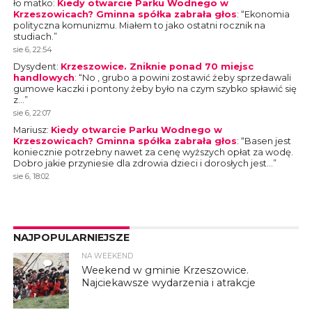
ło matko
:
Kiedy otwarcie Parku Wodnego w
Krzeszowicach? Gminna spółka zabrała głos
: “
Ekonomia
polityczna komunizmu. Miałem to jako ostatni rocznik na
studiach.
”
sie 6, 22:54
Dysydent
:
Krzeszowice. Zniknie ponad 70 miejsc
handlowych
: “
No , grubo a powini zostawić żeby sprzedawali
gumowe kaczki i pontony żeby było na czym szybko spławić się
z…
”
sie 6, 22:07
Mariusz
:
Kiedy otwarcie Parku Wodnego w
Krzeszowicach? Gminna spółka zabrała głos
: “
Basen jest
koniecznie potrzebny nawet za cenę wyższych opłat za wodę.
Dobro jakie przyniesie dla zdrowia dzieci i dorosłych jest…
”
sie 6, 18:02
NAJPOPULARNIEJSZE
NA WEEKEND
4
Weekend w gminie Krzeszowice.
Najciekawsze wydarzenia i atrakcje