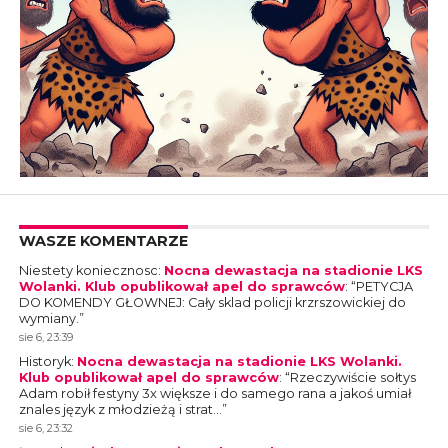
WASZE KOMENTARZE
Niestety koniecznosc
:
Nocna dewastacja na stadionie LKS
Wolanki. Klub opublikował apel do sprawców
: “
PETYCJA
DO KOMENDY GŁOWNEJ: Cały sklad policji krzrszowickiej do
wymiany.
”
sie 6, 23:39
Historyk
:
Nocna dewastacja na stadionie LKS Wolanki.
Klub opublikował apel do sprawców
: “
Rzeczywiście sołtys
Adam robił festyny 3x większe i do samego rana a jakoś umiał
znales język z młodzieżą i strat…
”
sie 6, 23:32