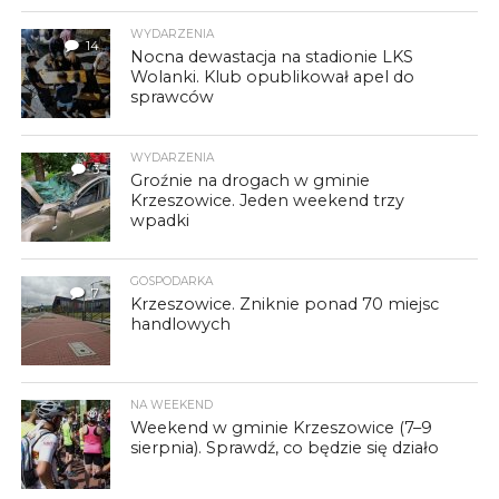
WYDARZENIA
14
Nocna dewastacja na stadionie LKS
Wolanki. Klub opublikował apel do
sprawców
WYDARZENIA
3
Groźnie na drogach w gminie
Krzeszowice. Jeden weekend trzy
wpadki
GOSPODARKA
7
Krzeszowice. Zniknie ponad 70 miejsc
handlowych
NA WEEKEND
Weekend w gminie Krzeszowice (7–9
sierpnia). Sprawdź, co będzie się działo