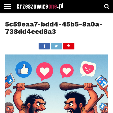
STRONA
GŁÓWNA
WYBORY
WYBIERZ
ROZKŁADY
GREGORCZYK
KONTAKT
5c59eaa7-bdd4-45b5-8a0a-
SAMORZĄDOWE
KATEGORIE
JAZDY
WATCH
738dd4eed8a3