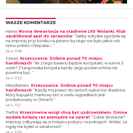
WASZE KOMENTARZE
Hanss
:
Nocna dewastacja na stadionie LKS Wolanki. Klub
opublikował apel do sprawców
: “
Jakby sołtyska zgodziła się
na imprezy przy boisku na pewno by tego nie było jakoś rok
temu pobito chłopaka i…
”
sie 4, 17:58
Czesio
:
Krzeszowice. Zniknie ponad 70 miejsc
handlowych
: “
Ile z tego basenu będzie korzystało, w sumie 5
osób? Z targowiska korzysta każdy i jego powierzchnia nie
powinna być…
”
sie 4, 17:20
Mieszkaniec
:
Krzeszowice. Zniknie ponad 70 miejsc
handlowych
: “
Każdy ma prawo do swoich wyborów. Badziew,
który kupujesz markowy też w wielu wypadkach jest
produkowany w Chinach.
”
sie 4, 11:21
Trefniś
:
Krzeszowice wciąż chcą być uzdrowiskiem. Gmina
wydała kolejny raz pieniądze na operat
: “
Gdzie dowiezie?
Imprezy odbywają się w miejscu pobytu i w pokojach. Widać, że
nigdy nie byłeś w sanatorium
”
sie 4, 10:26