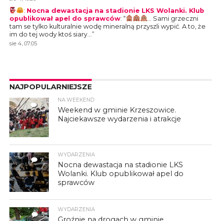
:
Nocna dewastacja na stadionie LKS Wolanki. Klub
opublikował apel do sprawców
: “
… Sami grzeczni
tam se tylko kulturalnie wodę mineralną przyszli wypić. A to, że
im do tej wody ktoś siary…
”
sie 4, 07:05
NAJPOPULARNIEJSZE
NA WEEKEND
4
Weekend w gminie Krzeszowice.
Najciekawsze wydarzenia i atrakcje
WYDARZENIA
7
Nocna dewastacja na stadionie LKS
Wolanki. Klub opublikował apel do
sprawców
WYDARZENIA
3
Groźnie na drogach w gminie