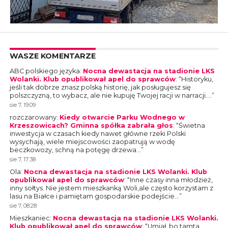
WASZE KOMENTARZE
ABC polskiego języka
:
Nocna dewastacja na stadionie LKS
Wolanki. Klub opublikował apel do sprawców
: “
Historyku,
jeśli tak dobrze znasz polską historię, jak posługujesz się
polszczyzną, to wybacz, ale nie kupuję Twojej racji w narracji.…
”
sie 7, 19:09
rozczarowany
:
Kiedy otwarcie Parku Wodnego w
Krzeszowicach? Gminna spółka zabrała głos
: “
Świetna
inwestycja w czasach kiedy nawet główne rzeki Polski
wysychają, wiele miejscowości zaopatrują w wodę
beczkowozy, schną na potęgę drzewa…
”
sie 7, 17:38
Ola
:
Nocna dewastacja na stadionie LKS Wolanki. Klub
opublikował apel do sprawców
: “
Inne czasy inna młodzież,
inny sołtys. Nie jestem mieszkanką Woli,ale często korzystam z
lasu na Białce i pamiętam gospodarskie podejście…
”
sie 7, 08:28
Mieszkaniec
:
Nocna dewastacja na stadionie LKS Wolanki.
Klub opublikował apel do sprawców
: “
Umiał, bo tamta