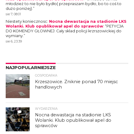
młodzież to nie było bydło( przepraszam bydło, bo to coś to
dużo poniżej).
”
sie 7, 08:01
Niestety koniecznosc
:
Nocna dewastacja na stadionie LKS
Wolanki. Klub opublikował apel do sprawców
: “
PETYCJA
DO KOMENDY GŁOWNEJ: Cały sklad policji krzrszowickiej do
wymiany.
”
sie 6, 23:39
NAJPOPULARNIEJSZE
GOSPODARKA
7
Krzeszowice. Zniknie ponad 70 miejsc
handlowych
WYDARZENIA
17
Nocna dewastacja na stadionie LKS
Wolanki. Klub opublikował apel do
sprawców