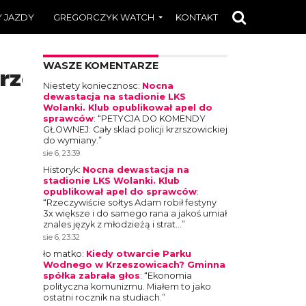
 JAZDY
GREGORCZYK WATCH
KONTAKT
WASZE KOMENTARZE
przedaz_kupno_wynajem_d
Niestety koniecznosc
:
Nocna
dewastacja na stadionie LKS
Wolanki. Klub opublikował apel do
sprawców
: “
PETYCJA DO KOMENDY
GŁOWNEJ: Cały sklad policji krzrszowickiej
do wymiany.
”
sie 6, 23:39
Historyk
:
Nocna dewastacja na
stadionie LKS Wolanki. Klub
opublikował apel do sprawców
:
“
Rzeczywiście sołtys Adam robił festyny
3x większe i do samego rana a jakoś umiał
znales język z młodzieżą i strat…
”
sie 6, 23:32
ło matko
:
Kiedy otwarcie Parku
Wodnego w Krzeszowicach? Gminna
spółka zabrała głos
: “
Ekonomia
polityczna komunizmu. Miałem to jako
ostatni rocznik na studiach.
”