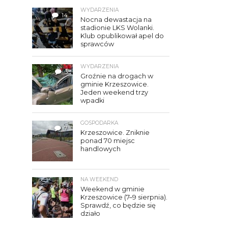
WYDARZENIA
14
Nocna dewastacja na
stadionie LKS Wolanki.
Klub opublikował apel do
sprawców
WYDARZENIA
3
Groźnie na drogach w
gminie Krzeszowice.
Jeden weekend trzy
wpadki
GOSPODARKA
7
Krzeszowice. Zniknie
ponad 70 miejsc
handlowych
NA WEEKEND
Weekend w gminie
Krzeszowice (7–9 sierpnia).
Sprawdź, co będzie się
działo