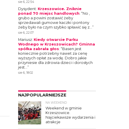
sie 6, 22:54
Dysydent
:
Krzeszowice. Zniknie
ponad 70 miejsc handlowych
: “
No ,
grubo a powini zostawić żeby
sprzedawali gumowe kaczki i pontony
żeby było na czym szybko spławić się z…
”
sie 6, 22:07
Mariusz
:
Kiedy otwarcie Parku
Wodnego w Krzeszowicach? Gminna
spółka zabrała głos
: “
Basen jest
koniecznie potrzebny nawet za cenę
wyższych opłat za wodę. Dobro jakie
przyniesie dla zdrowia dzieci i dorosłych
jest…
”
sie 6, 18:02
NAJPOPULARNIEJSZE
NA WEEKEND
4
Weekend w gminie
Krzeszowice.
Najciekawsze wydarzenia i
atrakcje