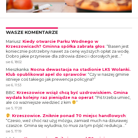
WASZE KOMENTARZE
Mariusz
:
Kiedy otwarcie Parku Wodnego w
Krzeszowicach? Gminna spółka zabrała głos
: “
Basen jest
koniecznie potrzebny nawet za cenę wyższych opłat za wodę.
Dobro jakie przyniesie dla zdrowia dzieci i dorosłych jest…
”
sie 6, 18:02
Mieszkanka
:
Nocna dewastacja na stadionie LKS Wolanki.
Klub opublikował apel do sprawców
: “
Czy w naszej gminie
istnieje coś takiego jak prewencja policyjna?
”
sie 6, 11:53
BBC
:
Krzeszowice wciąż chcą być uzdrowiskiem. Gmina
wydała kolejny raz pieniądze na operat
: “
Piś trzeba umieć,
ale co ważniejsze wiedzieć z kim
”
sie 5, 17:28
:
Krzeszowice. Zniknie ponad 70 miejsc handlowych
:
“
Czesio, weź choć raz użyj mózgu, zamiast much na dziurawej
czaszce. Gmina się wyludnia, to musi za tym pójść redukcja…
”
sie 5, 17:19