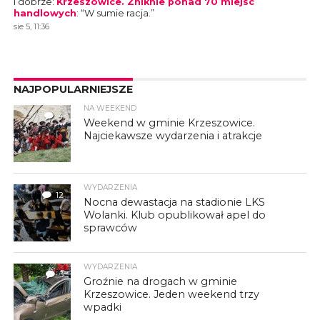
I dobrze
:
Krzeszowice. Zniknie ponad 70 miejsc
handlowych
: “
W sumie racja.
”
sie 5, 11:36
NAJPOPULARNIEJSZE
NA WEEKEND
4
Weekend w gminie Krzeszowice.
Najciekawsze wydarzenia i atrakcje
WYDARZENIA
12
Nocna dewastacja na stadionie LKS
Wolanki. Klub opublikował apel do
sprawców
WYDARZENIA
3
Groźnie na drogach w gminie
Krzeszowice. Jeden weekend trzy
wpadki