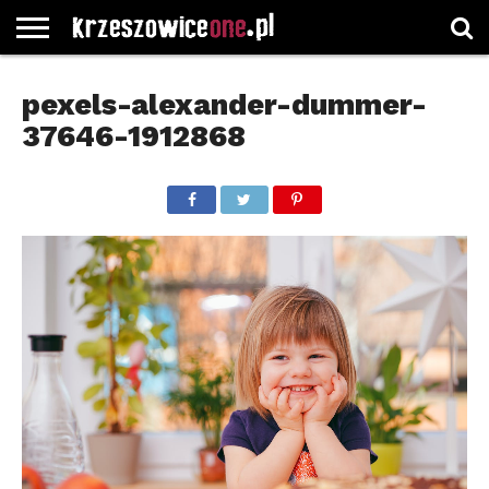
STRONA
GŁÓWNA
WYBORY
WYBIERZ
ROZKŁADY
GREGORCZYK
KONTAKT
pexels-alexander-dummer-
SAMORZĄDOWE
KATEGORIE
JAZDY
WATCH
37646-1912868