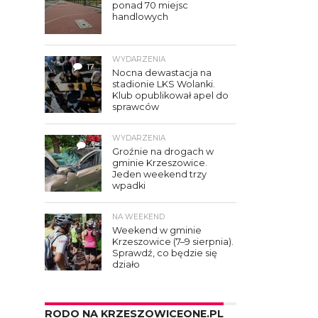
ponad 70 miejsc
handlowych
WYDARZENIA
17
Nocna dewastacja na
stadionie LKS Wolanki.
Klub opublikował apel do
sprawców
WYDARZENIA
3
Groźnie na drogach w
gminie Krzeszowice.
Jeden weekend trzy
wpadki
NA WEEKEND
Weekend w gminie
Krzeszowice (7–9 sierpnia).
Sprawdź, co będzie się
działo
RODO NA KRZESZOWICEONE.PL