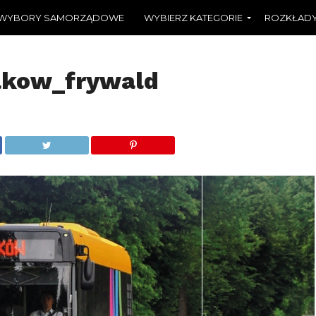
WYBORY SAMORZĄDOWE
WYBIERZ KATEGORIE
ROZKŁADY
akow_frywald