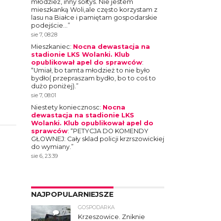
młodzież, inny sołtys. Nie jestem
mieszkanką Woli,ale często korzystam z
lasu na Białce i pamiętam gospodarskie
podejście…
”
sie 7, 08:28
Mieszkaniec
:
Nocna dewastacja na
stadionie LKS Wolanki. Klub
opublikował apel do sprawców
:
“
Umiał, bo tamta młodzież to nie było
bydło( przepraszam bydło, bo to coś to
dużo poniżej).
”
sie 7, 08:01
Niestety koniecznosc
:
Nocna
dewastacja na stadionie LKS
Wolanki. Klub opublikował apel do
sprawców
: “
PETYCJA DO KOMENDY
GŁOWNEJ: Cały sklad policji krzrszowickiej
do wymiany.
”
sie 6, 23:39
NAJPOPULARNIEJSZE
GOSPODARKA
7
Krzeszowice. Zniknie