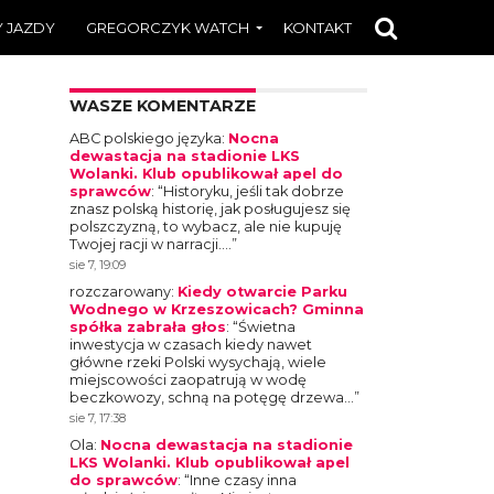
 JAZDY
GREGORCZYK WATCH
KONTAKT
WASZE KOMENTARZE
ABC polskiego języka
:
Nocna
dewastacja na stadionie LKS
Wolanki. Klub opublikował apel do
sprawców
: “
Historyku, jeśli tak dobrze
znasz polską historię, jak posługujesz się
polszczyzną, to wybacz, ale nie kupuję
Twojej racji w narracji.…
”
sie 7, 19:09
rozczarowany
:
Kiedy otwarcie Parku
Wodnego w Krzeszowicach? Gminna
spółka zabrała głos
: “
Świetna
inwestycja w czasach kiedy nawet
główne rzeki Polski wysychają, wiele
miejscowości zaopatrują w wodę
beczkowozy, schną na potęgę drzewa…
”
sie 7, 17:38
Ola
:
Nocna dewastacja na stadionie
LKS Wolanki. Klub opublikował apel
do sprawców
: “
Inne czasy inna