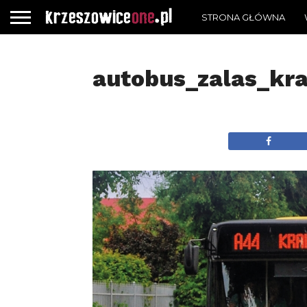
STRONA GŁÓWNA
autobus_zalas_kr