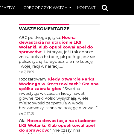
 JAZDY
GREGORCZYK WATCH
KONTAKT
WASZE KOMENTARZE
ABC polskiego języka
:
Nocna
dewastacja na stadionie LKS
Wolanki. Klub opublikował apel do
sprawców
: “
Historyku, jeśli tak dobrze
znasz polską historię, jak posługujesz się
polszczyzną, to wybacz, ale nie kupuję
Twojej racji w narracji.…
”
sie 7, 19:09
rozczarowany
:
Kiedy otwarcie Parku
Wodnego w Krzeszowicach? Gminna
spółka zabrała głos
: “
Świetna
inwestycja w czasach kiedy nawet
główne rzeki Polski wysychają, wiele
miejscowości zaopatrują w wodę
beczkowozy, schną na potęgę drzewa…
”
sie 7, 17:38
Ola
:
Nocna dewastacja na stadionie
LKS Wolanki. Klub opublikował apel
do sprawców
: “
Inne czasy inna