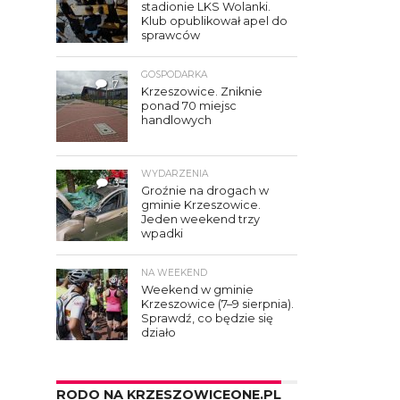
stadionie LKS Wolanki.
Klub opublikował apel do
sprawców
GOSPODARKA
7
Krzeszowice. Zniknie
ponad 70 miejsc
handlowych
WYDARZENIA
3
Groźnie na drogach w
gminie Krzeszowice.
Jeden weekend trzy
wpadki
NA WEEKEND
Weekend w gminie
Krzeszowice (7–9 sierpnia).
Sprawdź, co będzie się
działo
RODO NA KRZESZOWICEONE.PL