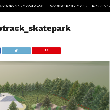
WYBORY SAMORZĄDOWE
WYBIERZ KATEGORIE
ROZKŁADY
track_skatepark