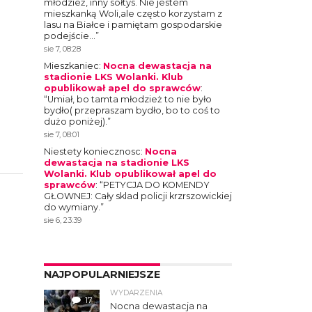
młodzież, inny sołtys. Nie jestem
mieszkanką Woli,ale często korzystam z
lasu na Białce i pamiętam gospodarskie
podejście…
”
sie 7, 08:28
Mieszkaniec
:
Nocna dewastacja na
stadionie LKS Wolanki. Klub
opublikował apel do sprawców
:
“
Umiał, bo tamta młodzież to nie było
bydło( przepraszam bydło, bo to coś to
dużo poniżej).
”
sie 7, 08:01
Niestety koniecznosc
:
Nocna
dewastacja na stadionie LKS
Wolanki. Klub opublikował apel do
sprawców
: “
PETYCJA DO KOMENDY
GŁOWNEJ: Cały sklad policji krzrszowickiej
do wymiany.
”
sie 6, 23:39
NAJPOPULARNIEJSZE
WYDARZENIA
17
Nocna dewastacja na