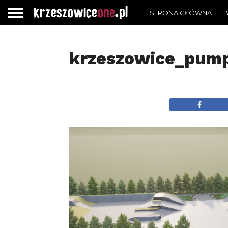
STRONA GŁÓWNA
krzeszowice_pump