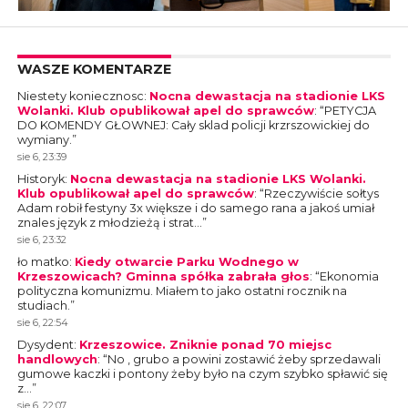
WASZE KOMENTARZE
Niestety koniecznosc
:
Nocna dewastacja na stadionie LKS
Wolanki. Klub opublikował apel do sprawców
: “
PETYCJA
DO KOMENDY GŁOWNEJ: Cały sklad policji krzrszowickiej do
wymiany.
”
sie 6, 23:39
Historyk
:
Nocna dewastacja na stadionie LKS Wolanki.
Klub opublikował apel do sprawców
: “
Rzeczywiście sołtys
Adam robił festyny 3x większe i do samego rana a jakoś umiał
znales język z młodzieżą i strat…
”
sie 6, 23:32
ło matko
:
Kiedy otwarcie Parku Wodnego w
Krzeszowicach? Gminna spółka zabrała głos
: “
Ekonomia
polityczna komunizmu. Miałem to jako ostatni rocznik na
studiach.
”
sie 6, 22:54
Dysydent
:
Krzeszowice. Zniknie ponad 70 miejsc
handlowych
: “
No , grubo a powini zostawić żeby sprzedawali
gumowe kaczki i pontony żeby było na czym szybko spławić się
z…
”
sie 6, 22:07