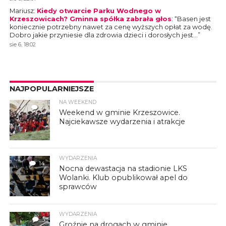
Mariusz
:
Kiedy otwarcie Parku Wodnego w
Krzeszowicach? Gminna spółka zabrała głos
: “
Basen jest
koniecznie potrzebny nawet za cenę wyższych opłat za wodę.
Dobro jakie przyniesie dla zdrowia dzieci i dorosłych jest…
”
sie 6, 18:02
NAJPOPULARNIEJSZE
NA WEEKEND
4
Weekend w gminie Krzeszowice.
Najciekawsze wydarzenia i atrakcje
WYDARZENIA
14
Nocna dewastacja na stadionie LKS
Wolanki. Klub opublikował apel do
sprawców
WYDARZENIA
3
Groźnie na drogach w gminie