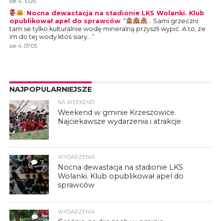
sie 4, 10:26
:
Nocna dewastacja na stadionie LKS Wolanki. Klub
opublikował apel do sprawców
: “
… Sami grzeczni
tam se tylko kulturalnie wodę mineralną przyszli wypić. A to, że
im do tej wody ktoś siary…
”
sie 4, 07:05
NAJPOPULARNIEJSZE
NA WEEKEND
4
Weekend w gminie Krzeszowice.
Najciekawsze wydarzenia i atrakcje
WYDARZENIA
7
Nocna dewastacja na stadionie LKS
Wolanki. Klub opublikował apel do
sprawców
WYDARZENIA
3