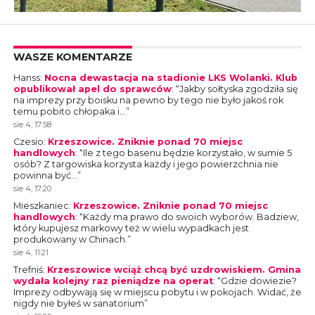
WASZE KOMENTARZE
Hanss
:
Nocna dewastacja na stadionie LKS Wolanki. Klub
opublikował apel do sprawców
: “
Jakby sołtyska zgodziła się
na imprezy przy boisku na pewno by tego nie było jakoś rok
temu pobito chłopaka i…
”
sie 4, 17:58
Czesio
:
Krzeszowice. Zniknie ponad 70 miejsc
handlowych
: “
Ile z tego basenu będzie korzystało, w sumie 5
osób? Z targowiska korzysta każdy i jego powierzchnia nie
powinna być…
”
sie 4, 17:20
Mieszkaniec
:
Krzeszowice. Zniknie ponad 70 miejsc
handlowych
: “
Każdy ma prawo do swoich wyborów. Badziew,
który kupujesz markowy też w wielu wypadkach jest
produkowany w Chinach.
”
sie 4, 11:21
Trefniś
:
Krzeszowice wciąż chcą być uzdrowiskiem. Gmina
wydała kolejny raz pieniądze na operat
: “
Gdzie dowiezie?
Imprezy odbywają się w miejscu pobytu i w pokojach. Widać, że
nigdy nie byłeś w sanatorium
”