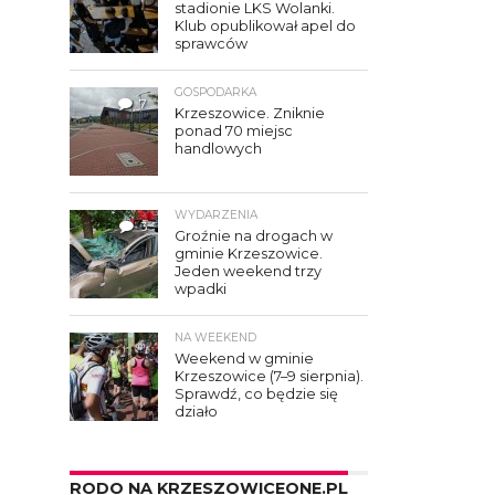
stadionie LKS Wolanki.
Klub opublikował apel do
sprawców
GOSPODARKA
7
Krzeszowice. Zniknie
ponad 70 miejsc
handlowych
WYDARZENIA
3
Groźnie na drogach w
gminie Krzeszowice.
Jeden weekend trzy
wpadki
NA WEEKEND
Weekend w gminie
Krzeszowice (7–9 sierpnia).
Sprawdź, co będzie się
działo
RODO NA KRZESZOWICEONE.PL