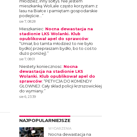
młodzież, inny sołtys. Nie jestem
mieszkanką Woli,ale często korzystam z
lasu na Białce i pamiętam gospodarskie
podejście…
”
sie 7, 08:28
Mieszkaniec
:
Nocna dewastacja na
stadionie LKS Wolanki. Klub
opublikował apel do sprawców
:
“
Umiał, bo tamta młodzież to nie było
bydło( przepraszam bydło, bo to coś to
dużo poniżej).
”
sie 7, 08:01
Niestety koniecznosc
:
Nocna
dewastacja na stadionie LKS
Wolanki. Klub opublikował apel do
sprawców
: “
PETYCJA DO KOMENDY
GŁOWNEJ: Cały sklad policji krzrszowickiej
do wymiany.
”
sie 6, 23:39
NAJPOPULARNIEJSZE
WYDARZENIA
17
Nocna dewastacja na