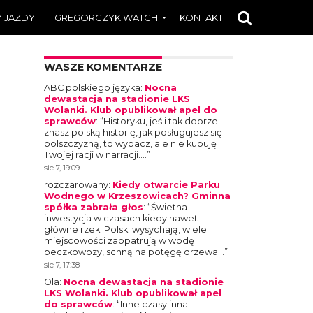
 JAZDY
GREGORCZYK WATCH
KONTAKT
WASZE KOMENTARZE
ABC polskiego języka
:
Nocna
dewastacja na stadionie LKS
Wolanki. Klub opublikował apel do
sprawców
: “
Historyku, jeśli tak dobrze
znasz polską historię, jak posługujesz się
polszczyzną, to wybacz, ale nie kupuję
Twojej racji w narracji.…
”
sie 7, 19:09
rozczarowany
:
Kiedy otwarcie Parku
Wodnego w Krzeszowicach? Gminna
spółka zabrała głos
: “
Świetna
inwestycja w czasach kiedy nawet
główne rzeki Polski wysychają, wiele
miejscowości zaopatrują w wodę
beczkowozy, schną na potęgę drzewa…
”
sie 7, 17:38
Ola
:
Nocna dewastacja na stadionie
LKS Wolanki. Klub opublikował apel
do sprawców
: “
Inne czasy inna