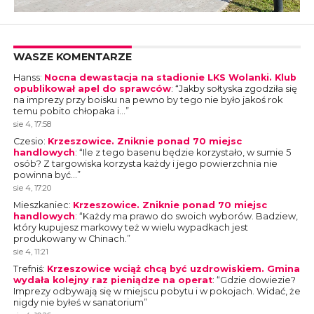
WASZE KOMENTARZE
Hanss
:
Nocna dewastacja na stadionie LKS Wolanki. Klub
opublikował apel do sprawców
: “
Jakby sołtyska zgodziła się
na imprezy przy boisku na pewno by tego nie było jakoś rok
temu pobito chłopaka i…
”
sie 4, 17:58
Czesio
:
Krzeszowice. Zniknie ponad 70 miejsc
handlowych
: “
Ile z tego basenu będzie korzystało, w sumie 5
osób? Z targowiska korzysta każdy i jego powierzchnia nie
powinna być…
”
sie 4, 17:20
Mieszkaniec
:
Krzeszowice. Zniknie ponad 70 miejsc
handlowych
: “
Każdy ma prawo do swoich wyborów. Badziew,
który kupujesz markowy też w wielu wypadkach jest
produkowany w Chinach.
”
sie 4, 11:21
Trefniś
:
Krzeszowice wciąż chcą być uzdrowiskiem. Gmina
wydała kolejny raz pieniądze na operat
: “
Gdzie dowiezie?
Imprezy odbywają się w miejscu pobytu i w pokojach. Widać, że
nigdy nie byłeś w sanatorium
”