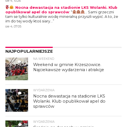
sie 4, 10:26
:
Nocna dewastacja na stadionie LKS Wolanki. Klub
opublikował apel do sprawców
: “
… Sami grzeczni
tam se tylko kulturalnie wodę mineralną przyszli wypić. A to, że
im do tej wody ktoś siary…
”
sie 4, 07:05
NAJPOPULARNIEJSZE
NA WEEKEND
4
Weekend w gminie Krzeszowice.
Najciekawsze wydarzenia i atrakcje
WYDARZENIA
7
Nocna dewastacja na stadionie LKS
Wolanki. Klub opublikował apel do
sprawców
WYDARZENIA
3