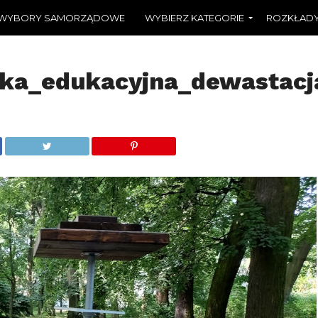
WYBORY SAMORZĄDOWE
WYBIERZ KATEGORIE
ROZKŁADY
zka_edukacyjna_dewastacj