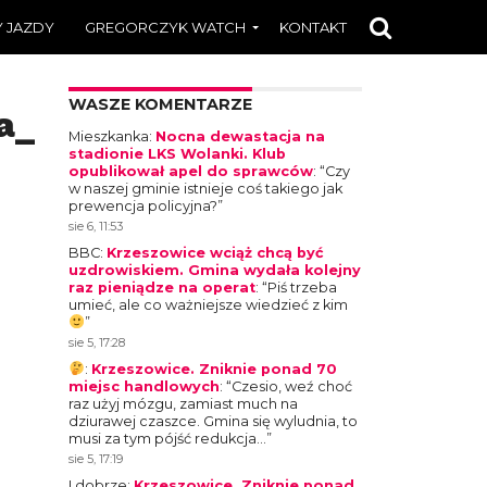
 JAZDY
GREGORCZYK WATCH
KONTAKT
WASZE KOMENTARZE
a_02
Mieszkanka
:
Nocna dewastacja na
stadionie LKS Wolanki. Klub
opublikował apel do sprawców
: “
Czy
w naszej gminie istnieje coś takiego jak
prewencja policyjna?
”
sie 6, 11:53
BBC
:
Krzeszowice wciąż chcą być
uzdrowiskiem. Gmina wydała kolejny
raz pieniądze na operat
: “
Piś trzeba
umieć, ale co ważniejsze wiedzieć z kim
”
sie 5, 17:28
:
Krzeszowice. Zniknie ponad 70
miejsc handlowych
: “
Czesio, weź choć
raz użyj mózgu, zamiast much na
dziurawej czaszce. Gmina się wyludnia, to
musi za tym pójść redukcja…
”
sie 5, 17:19
I dobrze
:
Krzeszowice. Zniknie ponad