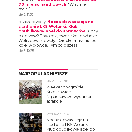
70 miejsc handlowych
: “
W sumie
racja.
”
sie 5, 11:36
rozczarowany
:
Nocna dewastacja na
stadionie LKS Wolanki. Klub
opublikował apel do sprawców
: “
Co ty
pieprzysz? Powiedz jeszcze że to władze
Woli zdewastowały. Dziecko masz nie po
kolei w główce. Tym co piszesz…
”
sie 5, 10:25
NAJPOPULARNIEJSZE
NA WEEKEND
4
Weekend w gminie
Krzeszowice.
Najciekawsze wydarzenia i
atrakcje
WYDARZENIA
12
Nocna dewastacja na
stadionie LKS Wolanki.
Klub opublikował apel do