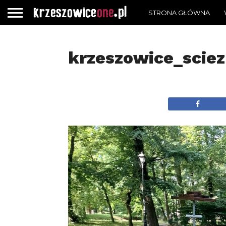
STRONA GŁÓWNA
krzeszowice_scie