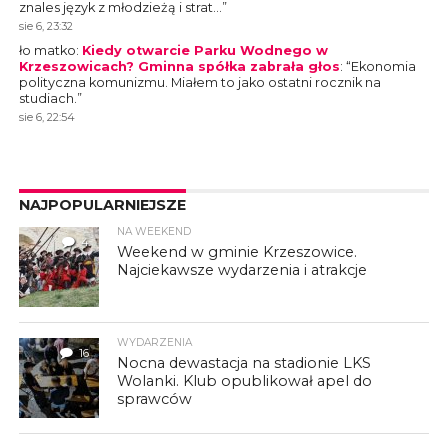
znales język z młodzieżą i strat…
”
sie 6, 23:32
ło matko
:
Kiedy otwarcie Parku Wodnego w
Krzeszowicach? Gminna spółka zabrała głos
: “
Ekonomia
polityczna komunizmu. Miałem to jako ostatni rocznik na
studiach.
”
sie 6, 22:54
NAJPOPULARNIEJSZE
NA WEEKEND
4
Weekend w gminie Krzeszowice.
Najciekawsze wydarzenia i atrakcje
WYDARZENIA
16
Nocna dewastacja na stadionie LKS
Wolanki. Klub opublikował apel do
sprawców