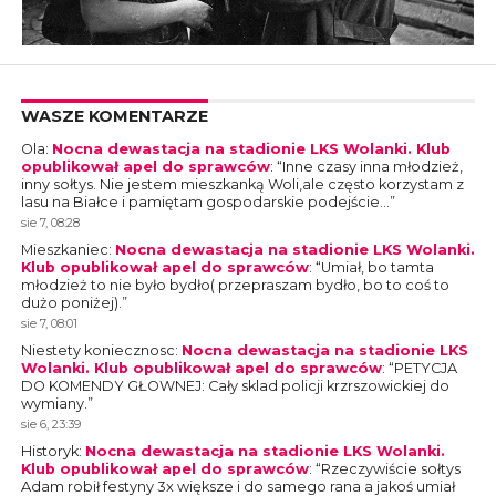
WASZE KOMENTARZE
Ola
:
Nocna dewastacja na stadionie LKS Wolanki. Klub
opublikował apel do sprawców
: “
Inne czasy inna młodzież,
inny sołtys. Nie jestem mieszkanką Woli,ale często korzystam z
lasu na Białce i pamiętam gospodarskie podejście…
”
sie 7, 08:28
Mieszkaniec
:
Nocna dewastacja na stadionie LKS Wolanki.
Klub opublikował apel do sprawców
: “
Umiał, bo tamta
młodzież to nie było bydło( przepraszam bydło, bo to coś to
dużo poniżej).
”
sie 7, 08:01
Niestety koniecznosc
:
Nocna dewastacja na stadionie LKS
Wolanki. Klub opublikował apel do sprawców
: “
PETYCJA
DO KOMENDY GŁOWNEJ: Cały sklad policji krzrszowickiej do
wymiany.
”
sie 6, 23:39
Historyk
:
Nocna dewastacja na stadionie LKS Wolanki.
Klub opublikował apel do sprawców
: “
Rzeczywiście sołtys
Adam robił festyny 3x większe i do samego rana a jakoś umiał