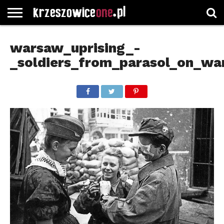
STRONA
GŁÓWNA
WYBORY
WYBIERZ
ROZKŁADY
GREGORCZYK
KONTAKT
warsaw_uprising_-
SAMORZĄDOWE
KATEGORIE
JAZDY
WATCH
_soldiers_from_parasol_on_wa