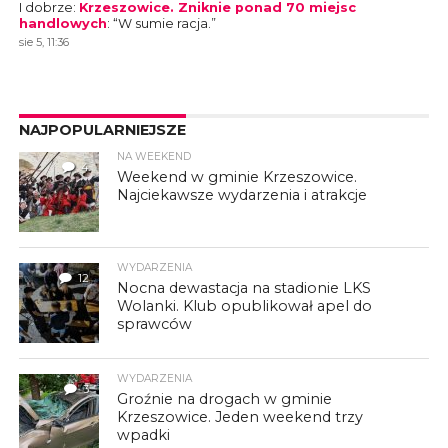
I dobrze
:
Krzeszowice. Zniknie ponad 70 miejsc
handlowych
: “
W sumie racja.
”
sie 5, 11:36
NAJPOPULARNIEJSZE
NA WEEKEND
4
Weekend w gminie Krzeszowice.
Najciekawsze wydarzenia i atrakcje
WYDARZENIA
12
Nocna dewastacja na stadionie LKS
Wolanki. Klub opublikował apel do
sprawców
WYDARZENIA
3
Groźnie na drogach w gminie
Krzeszowice. Jeden weekend trzy
wpadki