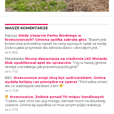
WASZE KOMENTARZE
Mariusz
:
Kiedy otwarcie Parku Wodnego w
Krzeszowicach? Gminna spółka zabrała głos
: “
Basen jest
koniecznie potrzebny nawet za cenę wyższych opłat za wodę.
Dobro jakie przyniesie dla zdrowia dzieci i dorosłych jest…
”
sie 6, 18:02
Mieszkanka
:
Nocna dewastacja na stadionie LKS Wolanki.
Klub opublikował apel do sprawców
: “
Czy w naszej gminie
istnieje coś takiego jak prewencja policyjna?
”
sie 6, 11:53
BBC
:
Krzeszowice wciąż chcą być uzdrowiskiem. Gmina
wydała kolejny raz pieniądze na operat
: “
Piś trzeba umieć,
ale co ważniejsze wiedzieć z kim
”
sie 5, 17:28
:
Krzeszowice. Zniknie ponad 70 miejsc handlowych
:
“
Czesio, weź choć raz użyj mózgu, zamiast much na dziurawej
czaszce. Gmina się wyludnia, to musi za tym pójść redukcja…
”
sie 5, 17:19