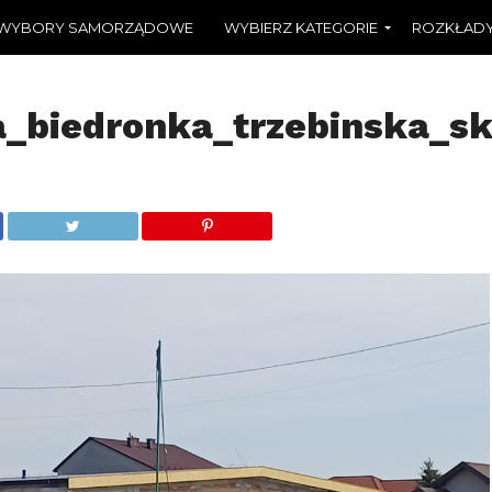
WYBORY SAMORZĄDOWE
WYBIERZ KATEGORIE
ROZKŁADY
_biedronka_trzebinska_sk