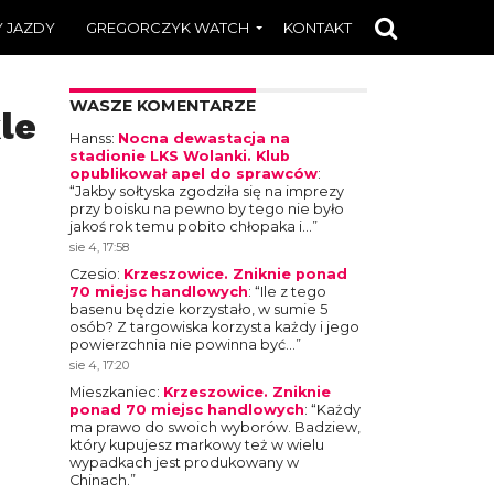
 JAZDY
GREGORCZYK WATCH
KONTAKT
WASZE KOMENTARZE
lep
Hanss
:
Nocna dewastacja na
stadionie LKS Wolanki. Klub
opublikował apel do sprawców
:
“
Jakby sołtyska zgodziła się na imprezy
przy boisku na pewno by tego nie było
jakoś rok temu pobito chłopaka i…
”
sie 4, 17:58
Czesio
:
Krzeszowice. Zniknie ponad
70 miejsc handlowych
: “
Ile z tego
basenu będzie korzystało, w sumie 5
osób? Z targowiska korzysta każdy i jego
powierzchnia nie powinna być…
”
sie 4, 17:20
Mieszkaniec
:
Krzeszowice. Zniknie
ponad 70 miejsc handlowych
: “
Każdy
ma prawo do swoich wyborów. Badziew,
który kupujesz markowy też w wielu
wypadkach jest produkowany w
Chinach.
”