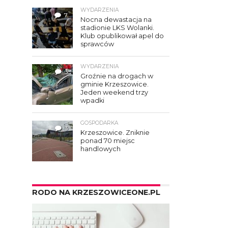
WYDARZENIA
7
Nocna dewastacja na
stadionie LKS Wolanki.
Klub opublikował apel do
sprawców
WYDARZENIA
3
Groźnie na drogach w
gminie Krzeszowice.
Jeden weekend trzy
wpadki
GOSPODARKA
3
Krzeszowice. Zniknie
ponad 70 miejsc
handlowych
RODO NA KRZESZOWICEONE.PL