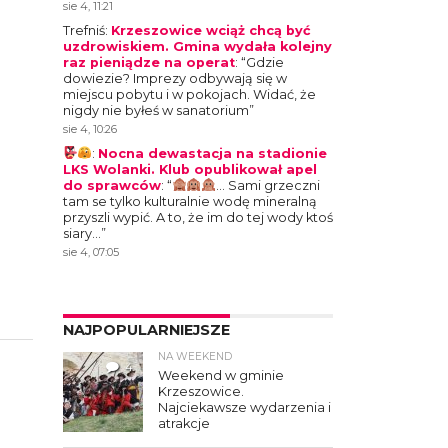
sie 4, 11:21
Trefniś
:
Krzeszowice wciąż chcą być
uzdrowiskiem. Gmina wydała kolejny
raz pieniądze na operat
: “
Gdzie
dowiezie? Imprezy odbywają się w
miejscu pobytu i w pokojach. Widać, że
nigdy nie byłeś w sanatorium
”
sie 4, 10:26
:
Nocna dewastacja na stadionie
LKS Wolanki. Klub opublikował apel
do sprawców
: “
… Sami grzeczni
tam se tylko kulturalnie wodę mineralną
przyszli wypić. A to, że im do tej wody ktoś
siary…
”
sie 4, 07:05
NAJPOPULARNIEJSZE
NA WEEKEND
4
Weekend w gminie
Krzeszowice.
Najciekawsze wydarzenia i
atrakcje