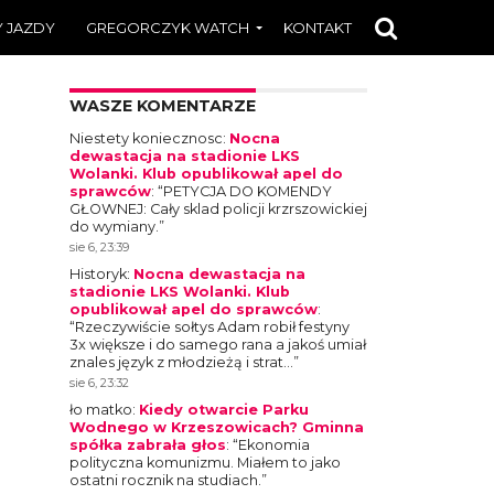
 JAZDY
GREGORCZYK WATCH
KONTAKT
WASZE KOMENTARZE
Niestety koniecznosc
:
Nocna
dewastacja na stadionie LKS
Wolanki. Klub opublikował apel do
sprawców
: “
PETYCJA DO KOMENDY
GŁOWNEJ: Cały sklad policji krzrszowickiej
do wymiany.
”
sie 6, 23:39
Historyk
:
Nocna dewastacja na
stadionie LKS Wolanki. Klub
opublikował apel do sprawców
:
“
Rzeczywiście sołtys Adam robił festyny
3x większe i do samego rana a jakoś umiał
znales język z młodzieżą i strat…
”
sie 6, 23:32
ło matko
:
Kiedy otwarcie Parku
Wodnego w Krzeszowicach? Gminna
spółka zabrała głos
: “
Ekonomia
polityczna komunizmu. Miałem to jako
ostatni rocznik na studiach.
”