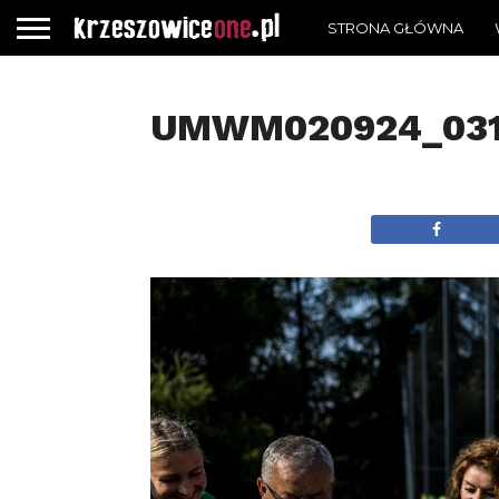
STRONA GŁÓWNA
UMWM020924_03