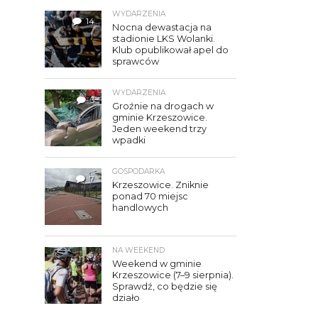
WYDARZENIA
14
Nocna dewastacja na
stadionie LKS Wolanki.
Klub opublikował apel do
sprawców
WYDARZENIA
3
Groźnie na drogach w
gminie Krzeszowice.
Jeden weekend trzy
wpadki
GOSPODARKA
7
Krzeszowice. Zniknie
ponad 70 miejsc
handlowych
NA WEEKEND
Weekend w gminie
Krzeszowice (7–9 sierpnia).
Sprawdź, co będzie się
działo