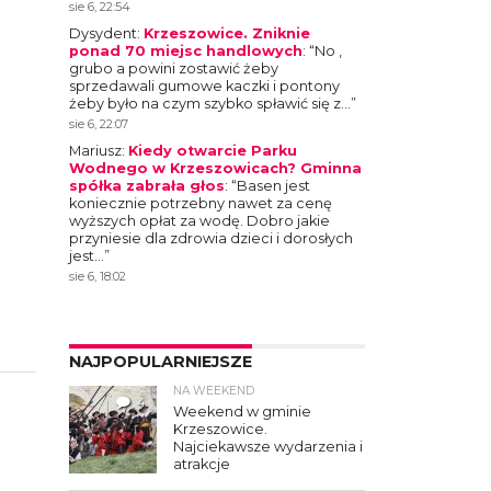
sie 6, 22:54
Dysydent
:
Krzeszowice. Zniknie
ponad 70 miejsc handlowych
: “
No ,
grubo a powini zostawić żeby
sprzedawali gumowe kaczki i pontony
żeby było na czym szybko spławić się z…
”
sie 6, 22:07
Mariusz
:
Kiedy otwarcie Parku
Wodnego w Krzeszowicach? Gminna
spółka zabrała głos
: “
Basen jest
koniecznie potrzebny nawet za cenę
wyższych opłat za wodę. Dobro jakie
przyniesie dla zdrowia dzieci i dorosłych
jest…
”
sie 6, 18:02
NAJPOPULARNIEJSZE
NA WEEKEND
4
Weekend w gminie
Krzeszowice.
Najciekawsze wydarzenia i
atrakcje