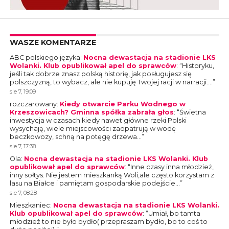
WASZE KOMENTARZE
ABC polskiego języka
:
Nocna dewastacja na stadionie LKS
Wolanki. Klub opublikował apel do sprawców
: “
Historyku,
jeśli tak dobrze znasz polską historię, jak posługujesz się
polszczyzną, to wybacz, ale nie kupuję Twojej racji w narracji.…
”
sie 7, 19:09
rozczarowany
:
Kiedy otwarcie Parku Wodnego w
Krzeszowicach? Gminna spółka zabrała głos
: “
Świetna
inwestycja w czasach kiedy nawet główne rzeki Polski
wysychają, wiele miejscowości zaopatrują w wodę
beczkowozy, schną na potęgę drzewa…
”
sie 7, 17:38
Ola
:
Nocna dewastacja na stadionie LKS Wolanki. Klub
opublikował apel do sprawców
: “
Inne czasy inna młodzież,
inny sołtys. Nie jestem mieszkanką Woli,ale często korzystam z
lasu na Białce i pamiętam gospodarskie podejście…
”
sie 7, 08:28
Mieszkaniec
:
Nocna dewastacja na stadionie LKS Wolanki.
Klub opublikował apel do sprawców
: “
Umiał, bo tamta
młodzież to nie było bydło( przepraszam bydło, bo to coś to