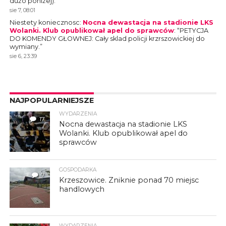
dużo poniżej).
”
sie 7, 08:01
Niestety koniecznosc
:
Nocna dewastacja na stadionie LKS
Wolanki. Klub opublikował apel do sprawców
: “
PETYCJA
DO KOMENDY GŁOWNEJ: Cały sklad policji krzrszowickiej do
wymiany.
”
sie 6, 23:39
NAJPOPULARNIEJSZE
WYDARZENIA
17
Nocna dewastacja na stadionie LKS
Wolanki. Klub opublikował apel do
sprawców
GOSPODARKA
7
Krzeszowice. Zniknie ponad 70 miejsc
handlowych
WYDARZENIA