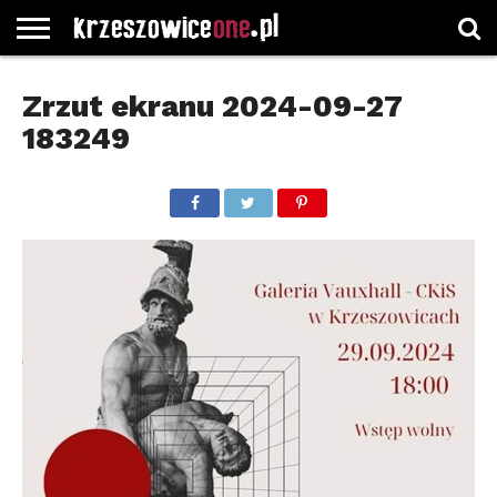
STRONA
GŁÓWNA
WYBORY
WYBIERZ
ROZKŁADY
GREGORCZYK
KONTAKT
Zrzut ekranu 2024-09-27
SAMORZĄDOWE
KATEGORIE
JAZDY
WATCH
183249